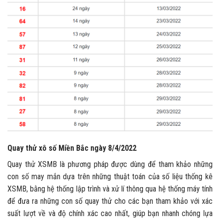
Quay thử xô số Miền Bắc ngày 8/4/2022
Quay thử XSMB là phương pháp được dùng để tham khảo những
con số may mắn dựa trên những thuật toán của số liệu thống kê
XSMB, bằng hệ thống lập trình và xử lí thông qua hệ thống máy tính
để đưa ra những con số quay thử cho các bạn tham khảo với xác
suất lượt về và độ chính xác cao nhất, giúp bạn nhanh chóng lựa