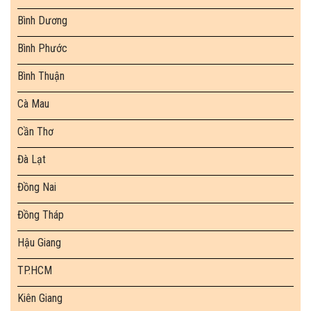
Bình Dương
Bình Phước
Bình Thuận
Cà Mau
Cần Thơ
Đà Lạt
Đồng Nai
Đồng Tháp
Hậu Giang
TP.HCM
Kiên Giang