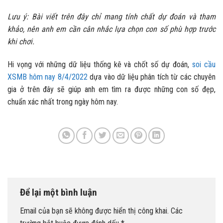
Lưu ý: Bài viết trên đây chỉ mang tính chất dự đoán và tham
khảo, nên anh em cần cân nhắc lựa chọn con số phù hợp trước
khi chơi.
Hi vọng với những dữ liệu thống kê và chốt số dự đoán,
soi cầu
XSMB hôm nay 8/4/2022
dựa vào dữ liệu phân tích từ các chuyên
gia ở trên đây sẽ giúp anh em tìm ra được những con số đẹp,
chuẩn xác nhất trong ngày hôm nay.
Để lại một bình luận
Email của bạn sẽ không được hiển thị công khai.
Các