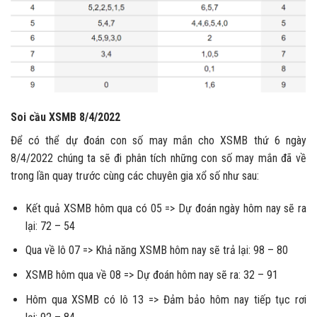
Soi cầu XSMB 8/4/2022
Để có thể dự đoán con số may mắn cho XSMB thứ 6 ngày
8/4/2022 chúng ta sẽ đi phân tích những con số may mắn đã về
trong lần quay trước cùng các chuyên gia xổ số như sau:
Kết quả XSMB hôm qua có 05 => Dự đoán ngày hôm nay sẽ ra
lại: 72 – 54
Qua về lô 07 => Khả năng XSMB hôm nay sẽ trả lại: 98 – 80
XSMB hôm qua về 08 => Dự đoán hôm nay sẽ ra: 32 – 91
Hôm qua XSMB có lô 13 => Đảm bảo hôm nay tiếp tục rơi