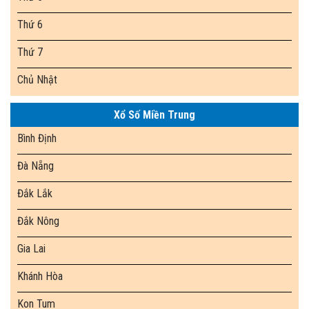
Thứ 6
Thứ 7
Chủ Nhật
Xổ Số Miền Trung
Bình Định
Đà Nẵng
Đắk Lắk
Đắk Nông
Gia Lai
Khánh Hòa
Kon Tum