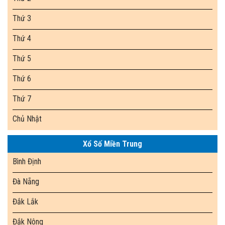
Thứ 3
Thứ 4
Thứ 5
Thứ 6
Thứ 7
Chủ Nhật
Xổ Số Miền Trung
Bình Định
Đà Nẵng
Đắk Lắk
Đắk Nông