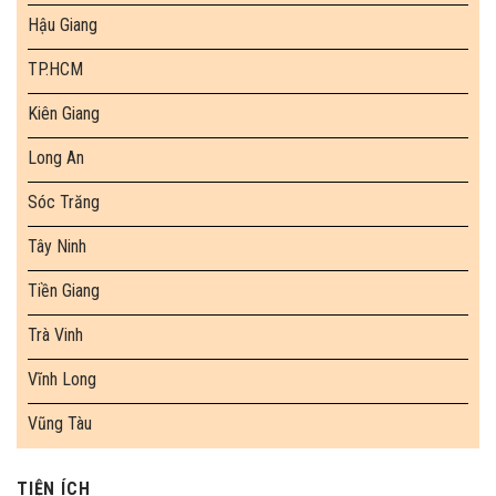
Hậu Giang
TP.HCM
Kiên Giang
Long An
Sóc Trăng
Tây Ninh
Tiền Giang
Trà Vinh
Vĩnh Long
Vũng Tàu
TIỆN ÍCH