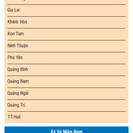
Gia Lai
Khánh Hòa
Kon Tum
Ninh Thuận
Phú Yên
Quảng Bình
Quảng Nam
Quảng Ngãi
Quảng Trị
T.T.Huế
Xổ Số Miền Nam