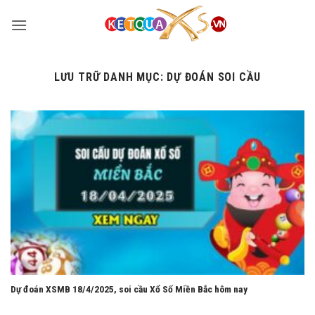
Bỏ
qua
nội
dung
LƯU TRỮ DANH MỤC:
DỰ ĐOÁN SOI CẦU
Dự đoán XSMB 18/4/2025, soi cầu Xổ Số Miền Bắc hôm nay