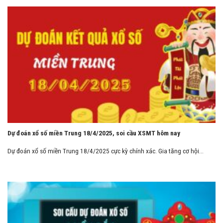
Dự đoán xổ số miền Trung 18/4/2025, soi cầu XSMT hôm nay
Dự đoán xổ số miền Trung 18/4/2025 cực kỳ chính xác. Gia tăng cơ hội...