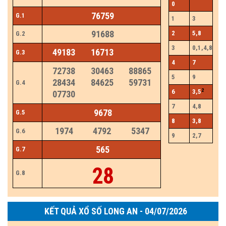
0
76759
G.1
1
3
91688
2
5
,
8
G.2
3
0
,
1
,
4
,
8
49183
16713
G.3
4
7
72738
30463
88865
5
9
28434
84625
59731
G.4
6
3
,
5
2
07730
7
4
,
8
9678
G.5
8
3
,
8
1974
4792
5347
G.6
9
2
,
7
565
G.7
28
G.8
KẾT QUẢ XỔ SỐ LONG AN - 04/07/2026