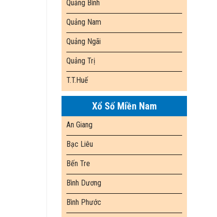
Quảng Bình
Quảng Nam
Quảng Ngãi
Quảng Trị
T.T.Huế
Xổ Số Miền Nam
An Giang
Bạc Liêu
Bến Tre
Bình Dương
Bình Phước