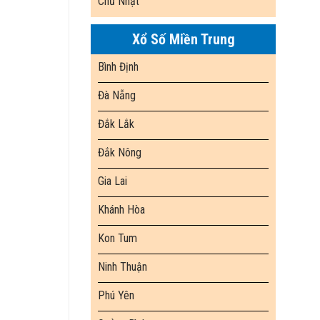
Chủ Nhật
Xổ Số Miền Trung
Bình Định
Đà Nẵng
Đắk Lắk
Đắk Nông
Gia Lai
Khánh Hòa
Kon Tum
Ninh Thuận
Phú Yên