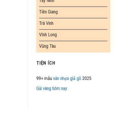
Tây Ninh
Tiền Giang
Trà Vinh
Vĩnh Long
Vũng Tàu
TIỆN ÍCH
99+ mẫu
sàn nhựa giả gỗ
2025
Giá vàng hôm nay