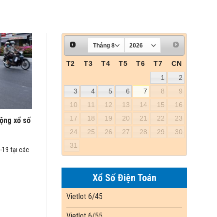
T2
T3
T4
T5
T6
T7
CN
1
2
3
4
5
6
7
8
9
10
11
12
13
14
15
16
17
18
19
20
21
22
23
ộng xổ số
24
25
26
27
28
29
30
31
-19 tại các
Xổ Số Điện Toán
Vietlot 6/45
Vietlot 6/55