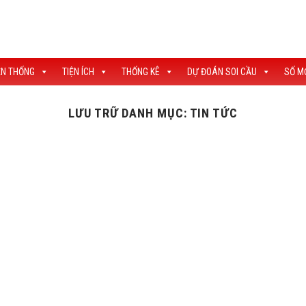
ỀN THỐNG
TIỆN ÍCH
THỐNG KÊ
DỰ ĐOÁN SOI CẦU
SỐ M
LƯU TRỮ DANH MỤC:
TIN TỨC