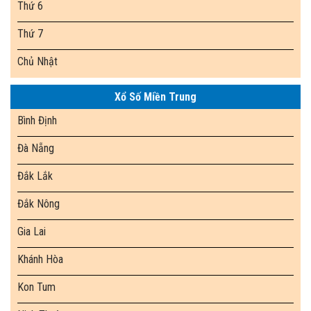
Thứ 6
Thứ 7
Chủ Nhật
Xổ Số Miền Trung
Bình Định
Đà Nẵng
Đắk Lắk
Đắk Nông
Gia Lai
Khánh Hòa
Kon Tum