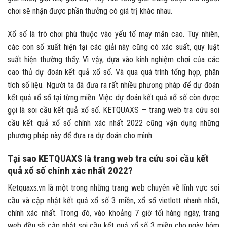
chơi sẽ nhận được phần thưởng có giá trị khác nhau.
Xổ số là trò chơi phù thuộc vào yếu tố may mắn cao. Tuy nhiên,
các con số xuất hiện tại các giải này cũng có xác suất, quy luật
suất hiện thường thấy. Vì vậy, dựa vào kinh nghiệm chơi của các
cao thủ dự đoán kết quả xổ số. Và qua quá trình tổng hợp, phân
tích số liệu. Người ta đã đưa ra rất nhiều phương pháp để dự đoán
kết quả xổ số tại từng miền. Việc dự đoán kết quả xổ số còn được
gọi là soi cầu kết quả xổ số. KETQUAXS – trang web tra cứu soi
cầu kết quả xổ số chính xác nhất 2022 cũng vận dụng những
phương pháp này để đưa ra dự đoán cho mình.
Tại sao KETQUAXS là trang web tra cứu soi cầu kết
quả xổ số chính xác nhất 2022?
Ketquaxs.vn là một trong những trang web chuyên về lĩnh vực soi
cầu và cập nhật kết quả xổ số 3 miền, xổ số vietlott nhanh nhất,
chính xác nhất. Trong đó, vào khoảng 7 giờ tối hàng ngày, trang
web đều sẽ cập nhật soi cầu kết quả xổ số 3 miền cho ngày hôm