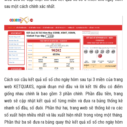
sau một cách chính xác nhất.
Cách soi cầu kết quả xổ số cho ngày hôm sau tại 3 miền của trang
web KETQUAXS, ngoài đoạn mở đầu và lời kết thì đều có điểm
giống nhau chính là bao gồm 3 phần chính. Phần đầu tiền, trang
web sẽ cập nhật kết quả xổ từng miền và đưa ra bảng thống kê
nhanh số đầu, số đuôi. Phần thứ hai, trang web sẽ thống kê ra các
số xuất hiện nhiều nhất và lâu xuất hiện nhất trong vòng một tháng.
Phần thứ ba sẽ đưa ra bảng quay thử kết quả xổ số cho ngày hôm