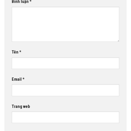
Bình luận
*
Tên
*
Email
*
Trang web