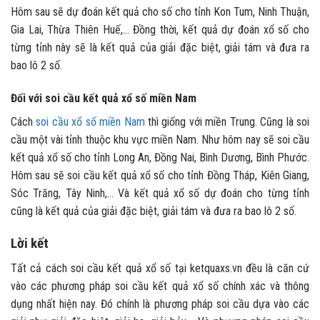
Hôm sau sẽ dự đoán kết quả cho số cho tỉnh Kon Tum, Ninh Thuận,
Gia Lai, Thừa Thiên Huế,… Đồng thời, kết quả dự đoán xổ số cho
từng tỉnh này sẽ là kết quả của giải đặc biệt, giải tám và đưa ra
bao lô 2 số.
Đối với soi cầu kết quả xổ số miền Nam
Cách
soi cầu xổ số miền Nam
thì giống với miền Trung. Cũng là soi
cầu một vài tỉnh thuộc khu vực miền Nam. Như hôm nay sẽ soi cầu
kết quả xổ số cho tỉnh Long An, Đồng Nai, Bình Dương, Bình Phước.
Hôm sau sẽ soi cầu kết quả xổ số cho tỉnh Đồng Tháp, Kiên Giang,
Sóc Trăng, Tây Ninh,… Và kết quả xổ số dự đoán cho từng tỉnh
cũng là kết quả của giải đặc biệt, giải tám và đưa ra bao lô 2 số.
Lời kết
Tất cả cách soi cầu kết quả xổ số tại ketquaxs.vn đều là căn cứ
vào các phương pháp soi cầu kết quả xổ số chính xác và thông
dụng nhất hiện nay. Đó chính là phương pháp soi cầu dựa vào các