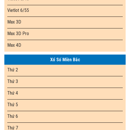
Vietlot 6/55
Max 3D
Max 3D Pro
Max 4D
Xổ Số Miền Bắc
Thứ 2
Thứ 3
Thứ 4
Thứ 5
Thứ 6
Thứ 7