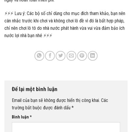
⚡⚡⚡ Lưu ý: Các bộ số chỉ dùng cho mục đích tham khảo, bạn nên
cân nhắc trước khi chơi và không chơi lô đề vì đó là bất hợp pháp,
chỉ nên chơi lô tô do nhà nước phát hành vừa vui vừa đảm bảo ích
nước lợi nhà bạn nhé ⚡⚡⚡
Để lại một bình luận
Email của bạn sẽ không được hiển thị công khai.
Các
trường bắt buộc được đánh dấu
*
Bình luận
*