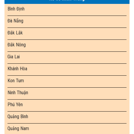
Bình Định
Đà Nẵng
Đắk Lắk
Đắk Nông
Gia Lai
Khánh Hòa
Kon Tum
Ninh Thuận
Phú Yên
Quảng Bình
Quảng Nam