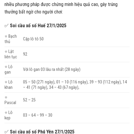
nhiều phương pháp được chứng minh hiệu quả cao, gây trúng
thưởng bất ngờ cho người chơi:
✅
Soi cầu xổ số Huế 27/1/2025
⭐️ Bạch
Cặp lô tô 50
thủ
⭐️ Lật
92
liên tục
⭐️ Lô
Với lô gan 03 lâu ra nhất (28 ngày)
gan
⭐️ Lô
05 – 50 (271 ngày), 01 – 10 (116 ngày), 39 – 93 (112 ngày), 14
khan
– 41 (71 ngày), 34 – 43 (67 ngày),
⭐️
52 – 25
Pascal
⭐️ Lô
03 – 64 – 99 – 30
kẹp
✅
Soi cầu xổ số Phú Yên 27/1/2025