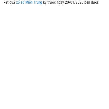
kết quả
xổ số Miền Trung
kỳ trước ngày 20/01/2025 bên dưới: