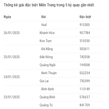
Thống kê giải đặc biệt Miền Trung trong 5 kỳ quay gần nhất:
Ngày
Đài
Đặc biệt
Huế
915305
26/01/2025
Khánh Hòa
957784
Kon Tum
310330
Đà Nẵng
302611
25/01/2025
Đắk Nông
742558
Quảng Ngãi
194308
Ninh Thuận
552234
24/01/2025
Gia Lai
735399
Bình Định
113149
23/01/2025
Quảng Bình
576637
Quảng Trị
841759