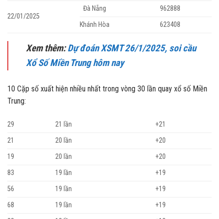
Đà Nẵng
962888
22/01/2025
Khánh Hòa
623408
Xem thêm:
Dự đoán XSMT 26/1/2025, soi cầu
Xổ Số Miền Trung hôm nay
10 Cặp số xuất hiện nhiều nhất trong vòng 30 lần quay xổ số Miền
Trung:
29
21 lần
+21
21
20 lần
+20
19
20 lần
+20
83
19 lần
+19
56
19 lần
+19
68
19 lần
+19