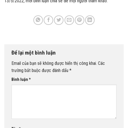
13/5/2022, mời bình luận chia sẻ để mọi người tham khảo.
Để lại một bình luận
Email của bạn sẽ không được hiển thị công khai.
Các
trường bắt buộc được đánh dấu
*
Bình luận
*