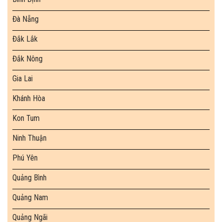
Đà Nẵng
Đắk Lắk
Đắk Nông
Gia Lai
Khánh Hòa
Kon Tum
Ninh Thuận
Phú Yên
Quảng Bình
Quảng Nam
Quảng Ngãi