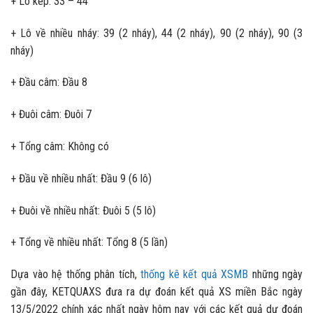
+
Lô kép:
33 – 44
+
Lô về nhiều nháy:
39
(2 nháy),
44
(2 nháy),
90
(2 nháy),
90
(3
nháy)
+
Đầu câm: Đầu
8
+
Đuôi câm: Đuôi
7
+
Tổng câm: Không có
+
Đầu về nhiều nhất: Đầu
9
(6 lô)
+
Đuôi về nhiều nhất: Đuôi
5
(5 lô)
+
Tổng về nhiều nhất: Tổng
8
(5 lần)
Dựa vào hệ thống phân tích,
thống kê kết quả XSMB
những ngày
gần đây, KETQUAXS đưa ra dự đoán kết quả XS miền Bắc ngày
13/5/2022 chính xác nhất ngày hôm nay với các kết quả dự đoán