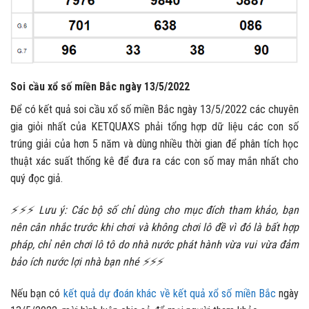
Soi cầu xổ số miền Bắc ngày 13/5/2022
Để có kết quả soi cầu xổ số miền Bắc ngày 13/5/2022 các chuyên
gia giỏi nhất của KETQUAXS phải tổng hợp dữ liệu các con số
trúng giải của hơn 5 năm và dùng nhiều thời gian để phân tích học
thuật xác suất thống kê để đưa ra các con số may mắn nhất cho
quý đọc giả.
⚡⚡⚡ Lưu ý: Các bộ số chỉ dùng cho mục đích tham khảo, bạn
nên cân nhắc trước khi chơi và không chơi lô đề vì đó là bất hợp
pháp, chỉ nên chơi lô tô do nhà nước phát hành vừa vui vừa đảm
bảo ích nước lợi nhà bạn nhé ⚡⚡⚡
Nếu bạn có
kết quả dự đoán khác về kết quả xổ số miền Bắc
ngày