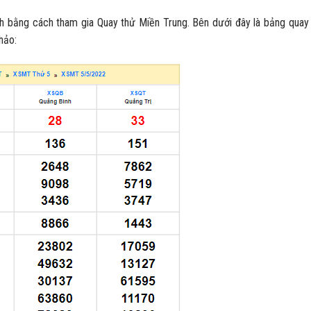
h bằng cách tham gia Quay thử Miền Trung. Bên dưới đây là bảng qua
hảo: