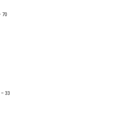
– 70
 – 33