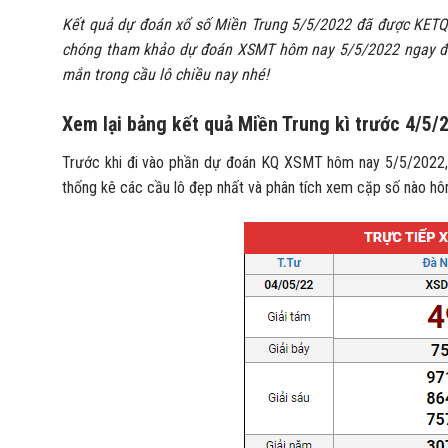
Kết quả dự đoán xổ số Miền Trung 5/5/2022 đã được KETQ
chóng tham khảo dự đoán XSMT hôm nay 5/5/2022 ngay để
mắn trong cầu lô chiều nay nhé!
Xem lại bảng kết quả Miền Trung kì trước 4/5/
Trước khi đi vào phần dự đoán KQ XSMT hôm nay 5/5/2022,
thống kê các cầu lô đẹp nhất và phân tích xem cặp số nào hô