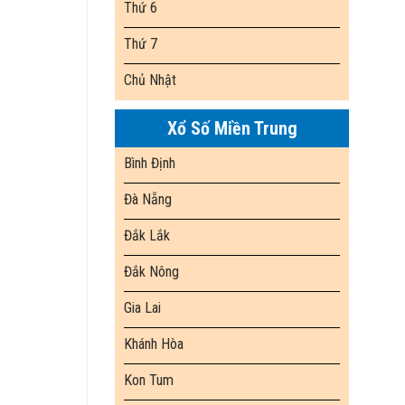
Thứ 6
Thứ 7
Chủ Nhật
Xổ Số Miền Trung
Bình Định
Đà Nẵng
Đắk Lắk
Đắk Nông
Gia Lai
Khánh Hòa
Kon Tum