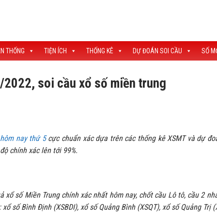
ỀN THỐNG
TIỆN ÍCH
THỐNG KÊ
DỰ ĐOÁN SOI CẦU
SỐ M
2022, soi cầu xổ số miền trung
hôm nay thứ 5
cực chuẩn xác dựa trên các thống kê XSMT và dự đo
độ chính xác lên tới 99%.
xổ số Miền Trung chính xác nhất hôm nay, chốt cầu Lô tô, cầu 2 nhá
: xổ số Bình Định (XSBDI), xổ số Quảng Bình (XSQT), xổ số Quảng Trị 