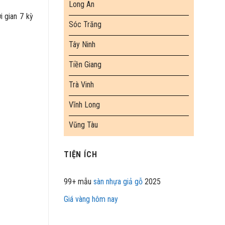
Long An
i gian 7 kỳ
Sóc Trăng
Tây Ninh
Tiền Giang
Trà Vinh
Vĩnh Long
Vũng Tàu
TIỆN ÍCH
99+ mẫu
sàn nhựa giả gỗ
2025
Giá vàng hôm nay