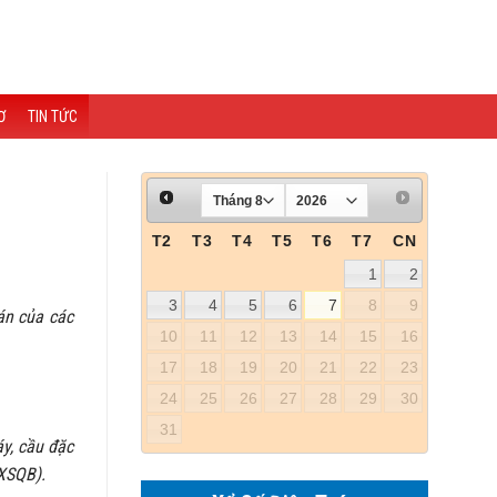
Ơ
TIN TỨC
T2
T3
T4
T5
T6
T7
CN
1
2
3
4
5
6
7
8
9
án của các
10
11
12
13
14
15
16
17
18
19
20
21
22
23
24
25
26
27
28
29
30
31
y, cầu đặc
(XSQB).