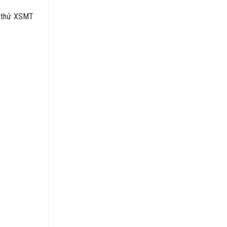
y thử XSMT