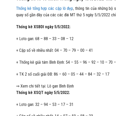
Thống kê tổng hợp các cặp lô đẹp
, thông tin của những bộ s
quay số gần đây của các các đài MT thứ 5 ngày 5/5/2022 chiều
Thống kê XSBDI ngày 5/5/2022:
+ Loto gan: 68 – 88 – 33 – 08 – 12
+ Cặp số về nhiều nhất: 04 – 70 – 79 – 00 – 41
+ Thống kê giải tám Bình Định: 54 – 55 – 96 – 92 – 10 – 70 
+ TK 2 số cuối giải ĐB: 86 – 60 – 05 – 44 – 84 – 32 – 17
⇒ Xem chi tiết tại: Lô gan Bình Định
Thống kê XSQT ngày 5/5/2022:
+ Loto gan: 32 – 94 – 53 – 17 – 31