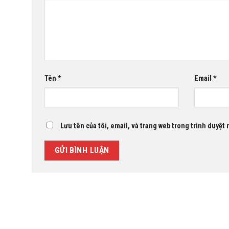
Tên
*
Email
*
Lưu tên của tôi, email, và trang web trong trình duyệt n