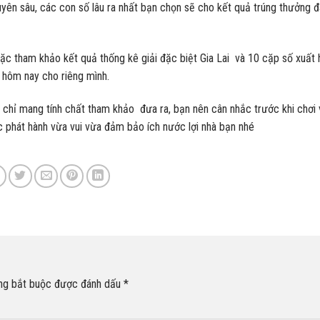
yên sâu, các con số lâu ra nhất bạn chọn sẽ cho kết quả trúng thưởng 
 tham khảo kết quả thống kê giải đặc biệt Gia Lai và 10 cặp số xuất h
i hôm nay cho riêng mình.
ây chỉ mang tính chất tham khảo đưa ra, bạn nên cân nhắc trước khi chơi
ước phát hành vừa vui vừa đảm bảo ích nước lợi nhà bạn nhé
ng bắt buộc được đánh dấu
*