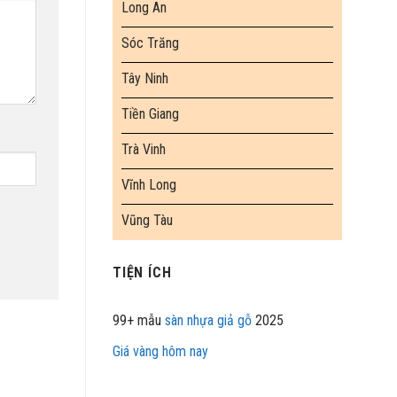
Long An
Sóc Trăng
Tây Ninh
Tiền Giang
Trà Vinh
Vĩnh Long
Vũng Tàu
TIỆN ÍCH
99+ mẫu
sàn nhựa giả gỗ
2025
Giá vàng hôm nay