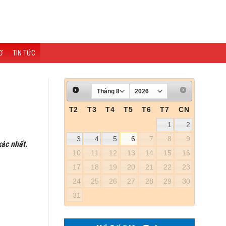
Ơ
TIN TỨC
T2
T3
T4
T5
T6
T7
CN
1
2
3
4
5
6
7
8
9
xác nhất.
10
11
12
13
14
15
16
17
18
19
20
21
22
23
24
25
26
27
28
29
30
31