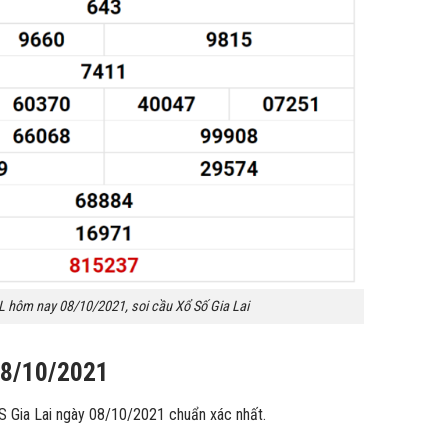
 hôm nay 08/10/2021, soi cầu Xổ Số Gia Lai
 08/10/2021
XS Gia Lai ngày 08/10/2021 chuẩn xác nhất.