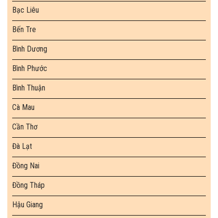
Bạc Liêu
Bến Tre
Bình Dương
Bình Phước
Bình Thuận
Cà Mau
Cần Thơ
Đà Lạt
Đồng Nai
Đồng Tháp
Hậu Giang