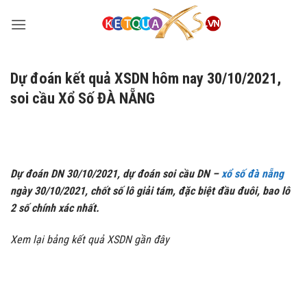
Bỏ
qua
nội
dung
Dự đoán kết quả XSDN hôm nay 30/10/2021,
soi cầu Xổ Số ĐÀ NẴNG
Dự đoán DN 30/10/2021, dự đoán soi cầu DN –
xổ số đà nẵng
ngày 30/10/2021, chốt số lô giải tám, đặc biệt đầu đuôi, bao lô
2 số chính xác nhất.
Xem lại bảng kết quả XSDN gần đây