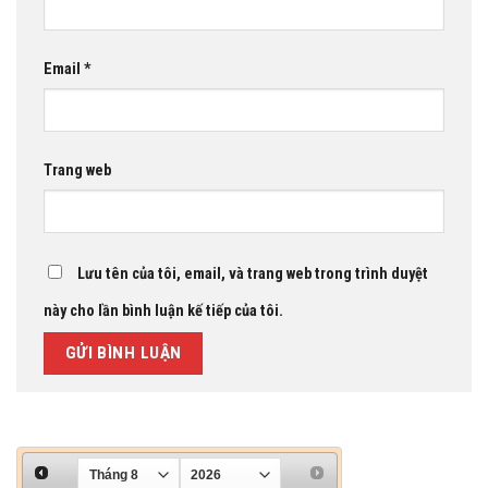
Email
*
Trang web
Lưu tên của tôi, email, và trang web trong trình duyệt
này cho lần bình luận kế tiếp của tôi.