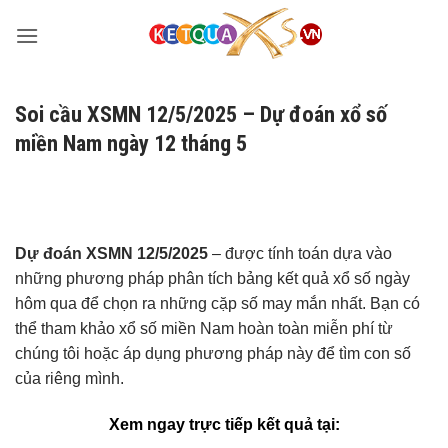
Bỏ
qua
nội
dung
Soi cầu XSMN 12/5/2025 – Dự đoán xổ số
miền Nam ngày 12 tháng 5
Dự đoán XSMN 12/5/2025​
– được tính toán dựa vào
những phương pháp phân tích bảng kết quả xổ số ngày
hôm qua để chọn ra những cặp số may mắn nhất. Bạn có
thể tham khảo xổ số miền Nam hoàn toàn miễn phí từ
chúng tôi hoặc áp dụng phương pháp này để tìm con số
của riêng mình.
Xem ngay trực tiếp kết quả tại: