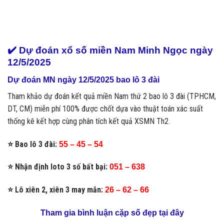
✔️
Dự đoán xổ số miền Nam Minh Ngọc ngày
12/5/2025
Dự đoán MN ngày 12/5/2025 bao lô 3 đài
Tham khảo dự đoán kết quả miền Nam thứ 2 bao lô 3 đài (TPHCM,
DT, CM) miễn phí 100% được chốt dựa vào thuật toán xác suất
thống kê kết hợp cùng phân tích kết quả XSMN Th2.
⭐️ Bao lô 3 đài:
55 – 45 – 54
⭐️ Nhận định loto 3 số bất bại:
051 – 638
⭐️ Lô xiên 2, xiên 3 may mắn:
26 – 62 – 66
Tham gia bình luận cặp số đẹp tại đây