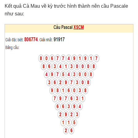
Kết quả Cà Mau về kỳ trước hình thành nên cầu Pascale
như sau: