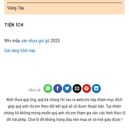
Vũng Tàu
TIỆN ÍCH
99+ mẫu
sàn nhựa giả gỗ
2025
Giá vàng hôm nay
Chia sẻ
Kính thưa quý ông, quý bà chúng tôi tạo ra website này nhằm mục đích
giúp quý anh chị em theo dõi kết quả xổ số được thuận tiện. Tuy nhiên
chúng tôi không mong muốn quý anh chị em tham gia vào các hình thức lô
đề trái phép. Chơi lô đề không trúng đâu nên mua vé số mới giàu được !