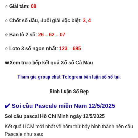
⭐️
Giải tám:
08
⭐️
Chốt số đầu, đuôi giải đặc biệt:
3, 4
⭐️
Bao lô 2 số:
26 – 62 – 07
⭐️
Loto 3 số ngon nhất:
123 – 695
❤️
Xem trực tiếp kết quả Xổ số Cà Mau
Tham gia group chat Telegram bàn luận xổ số tại:
Bình Luận Số Đẹp
✔️ Soi cầu Pascale miền Nam 12/5/2025
​​​​​​​Soi cầu pascal Hồ Chí Minh ngày 12/5/2025
Kết quả HCM mới nhất về hôm thứ bảy hình thành nên cầu
Pascale như sau: