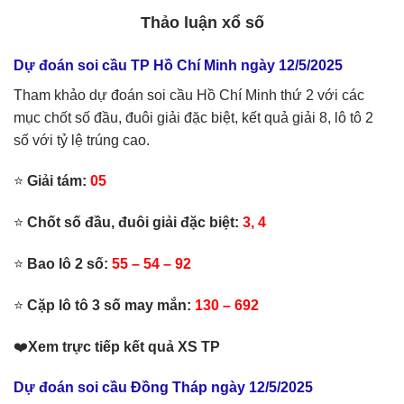
Thảo luận xổ số
Dự đoán soi cầu TP Hồ Chí Minh ngày 12/5/2025
Tham khảo dự đoán soi cầu Hồ Chí Minh thứ 2 với các
mục chốt số đầu, đuôi giải đặc biệt, kết quả giải 8, lô tô 2
số với tỷ lệ trúng cao.
⭐️
Giải tám:
05
⭐️
Chốt số đầu, đuôi giải đặc biệt:
3, 4
⭐️
Bao lô 2 số:
55 – 54 – 92
⭐️
Cặp lô tô 3 số may mắn:
130 – 692
❤️
Xem trực tiếp kết quả XS TP
Dự đoán soi cầu Đồng Tháp ngày 12/5/2025