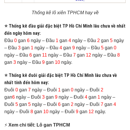
Thống kê lô xiên TPHCM hay về
⭐️ Thống kê đầu giải đặc biệt TP Hồ Chí Minh lâu chưa về nhất
đến ngày hôm nay:
Đầu
0
gan
6
ngày – Đầu
1
gan
4
ngày – Đầu
2
gan
5
ngày
– Đầu
3
gan
1
ngày – Đầu
4
gan
9
ngày – Đầu
5
gan
0
ngày – Đầu
6
gan
11
ngày – Đầu
7
gan
12
ngày – Đầu
8
gan
3
ngày – Đầu
9
gan
10
ngày.
⭐️ Thống kê đuôi giải đặc biệt TP Hồ Chí Minh lâu chưa về
nhất tính đến hôm nay:
Đuôi
0
gan
7
ngày – Đuôi
1
gan
0
ngày – Đuôi
2
gan
6
ngày – Đuôi
3
gan
9
ngày – Đuôi
4
gan
1
ngày –
Đuôi
5
gan
5
ngày – Đuôi
6
gan
2
ngày – Đuôi
7
gan
4
ngày – Đuôi
8
gan
10
ngày – Đuôi
9
gan
12
ngày.
⚡
Xem chi tiết: Lô gan TPHCM