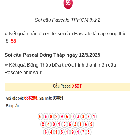
Soi cầu Pascale TPHCM thứ 2
⭐️
Kết quả nhận được từ soi cầu Pascale là cặp song thủ
lô:
55
Soi cầu Pascal Đồng Tháp ngày 12/5/2025
⭐️
Kết quả Đồng Tháp bữa trước hình thành nên cầu
Pascale như sau: