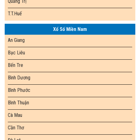
Quảng Trị
T.T.Huế
Xổ Số Miền Nam
An Giang
Bạc Liêu
Bến Tre
Bình Dương
Bình Phước
Bình Thuận
Cà Mau
Cần Thơ