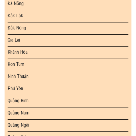
Đà Nẵng
Đắk Lắk
Đắk Nông
Gia Lai
Khánh Hòa
Kon Tum
Ninh Thuận
Phú Yên
Quảng Bình
Quảng Nam
Quảng Ngãi