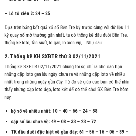
– Lô tô xiên 2: 24 – 25
Dựa trên bảng kết quả xổ số Bến Tre kỳ trước cùng với dữ liệu 11
kỳ quay số mở thưởng gần nhất, ta có thống kê đầu đuôi Bến Tre,
thống kê loto, tần suất, lô gan, lô xiên vip,… Như sau:
2. Thống kê KH SXBTR thứ 3 02/11/2021
Thống kê SXBTR 02/11/2021 chúng tôi sẽ chỉ ra cho các bạn
những cặp loto gan lâu ngày chưa ra và những cặp loto về nhiều
nhất trong những ngày gần đây. Từ đó sẽ giúp các bạn có thể nhìn
thấy những cặp loto đẹp, loto kết để có thể chơi SX Bến Tre hôm
nay.
bộ số về nhiều nhất: 10 – 40 – 66 – 24 – 58
cặp số lâu chưa về: 49 – 08 – 33 – 23 – 72
TK đầu đuôi đặc biệt về gần đây: 61 – 56 – 16 – 06 – 89 –