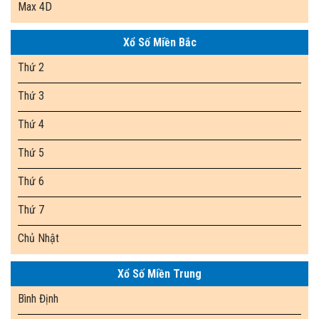
Max 4D
Xổ Số Miền Bắc
Thứ 2
Thứ 3
Thứ 4
Thứ 5
Thứ 6
Thứ 7
Chủ Nhật
Xổ Số Miền Trung
Bình Định