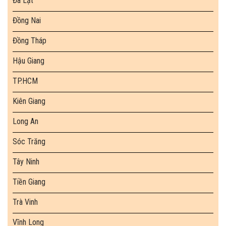
Đà Lạt
Đồng Nai
Đồng Tháp
Hậu Giang
TP.HCM
Kiên Giang
Long An
Sóc Trăng
Tây Ninh
Tiền Giang
Trà Vinh
Vĩnh Long