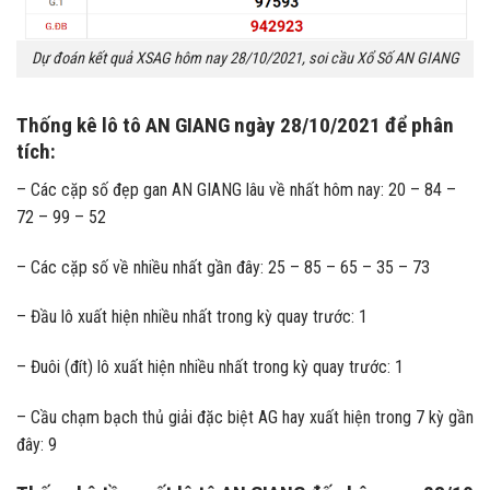
Dự đoán kết quả XSAG hôm nay 28/10/2021, soi cầu Xổ Số AN GIANG
Thống kê lô tô AN GIANG ngày 28/10/2021 để phân
tích:
– Các cặp số đẹp gan AN GIANG lâu về nhất hôm nay: 20 – 84 –
72 – 99 – 52
– Các cặp số về nhiều nhất gần đây: 25 – 85 – 65 – 35 – 73
– Đầu lô xuất hiện nhiều nhất trong kỳ quay trước: 1
– Đuôi (đít) lô xuất hiện nhiều nhất trong kỳ quay trước: 1
– Cầu chạm bạch thủ giải đặc biệt AG hay xuất hiện trong 7 kỳ gần
đây: 9