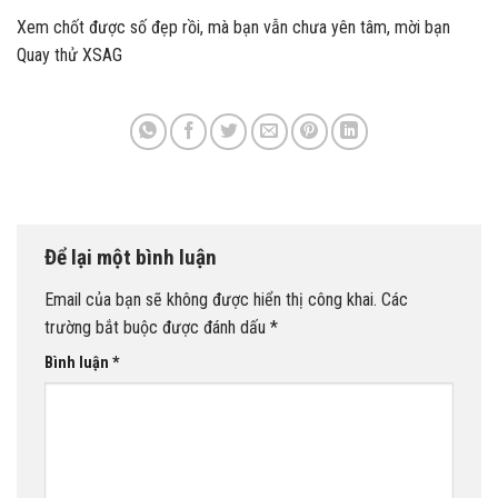
Xem chốt được số đẹp rồi, mà bạn vẫn chưa yên tâm, mời bạn
Quay thử XSAG
Để lại một bình luận
Email của bạn sẽ không được hiển thị công khai.
Các
trường bắt buộc được đánh dấu
*
Bình luận
*