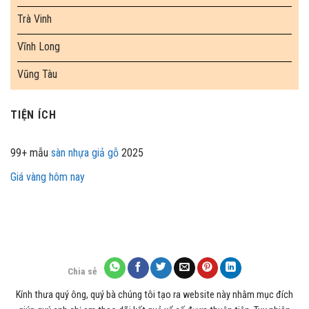
Trà Vinh
Vĩnh Long
Vũng Tàu
TIỆN ÍCH
99+ mẫu
sàn nhựa giả gỗ
2025
Giá vàng hôm nay
Chia sẻ
Kính thưa quý ông, quý bà chúng tôi tạo ra website này nhằm mục đích