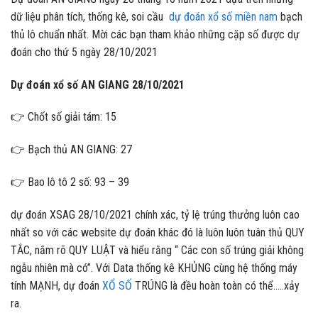
dữ liệu phân tích, thống kê, soi cầu
dự đoán xổ số miền nam
bạch
thủ lô chuẩn nhất. Mời các bạn tham khảo những cặp số được dự
đoán cho thứ 5 ngày 28/10/2021
Dự đoán xổ số AN GIANG 28/10/2021
👉 Chốt số giải tám: 15
👉 Bạch thủ AN GIANG: 27
👉 Bao lô tô 2 số: 93 – 39
dự đoán XSAG 28/10/2021 chính xác, tỷ lệ trúng thưởng luôn cao
nhất so với các website dự đoán khác đó là luôn luôn tuân thủ QUY
TẮC, nắm rõ QUY LUẬT và hiểu rằng “ Các con số trúng giải không
ngẫu nhiên mà có”. Với Data thống kê KHỦNG cùng hệ thống máy
tính MẠNH, dự đoán
XỔ SỐ
TRÚNG là đều hoàn toàn có thể…..xảy
ra.