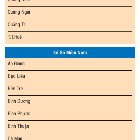
Quảng Ngãi
Quảng Trị
T.T.Huế
Xổ Số Miền Nam
An Giang
Bạc Liêu
Bến Tre
Bình Dương
Bình Phước
Bình Thuận
Cà Mau