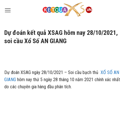
Bỏ
qua
nội
dung
Dự đoán kết quả XSAG hôm nay 28/10/2021,
soi cầu Xổ Số AN GIANG
Dự đoán XSAG ngày 28/10/2021 – Soi cầu bạch thủ
XỔ SỐ AN
GIANG
hôm nay thứ 5 ngày 28 tháng 10 năm 2021 chính xác nhất
do các chuyên gia hàng đầu phân tích.