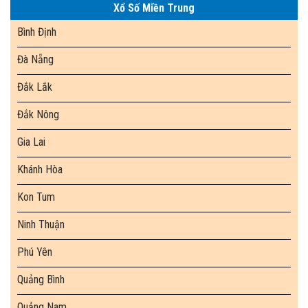
Xổ Số Miền Trung
Bình Định
Đà Nẵng
Đắk Lắk
Đắk Nông
Gia Lai
Khánh Hòa
Kon Tum
Ninh Thuận
Phú Yên
Quảng Bình
Quảng Nam