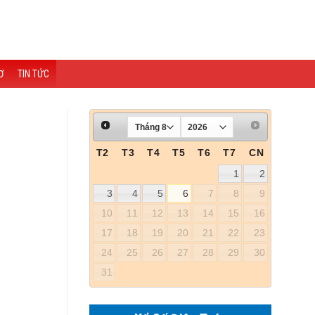
Ơ
TIN TỨC
T2
T3
T4
T5
T6
T7
CN
1
2
3
4
5
6
7
8
9
10
11
12
13
14
15
16
17
18
19
20
21
22
23
24
25
26
27
28
29
30
31