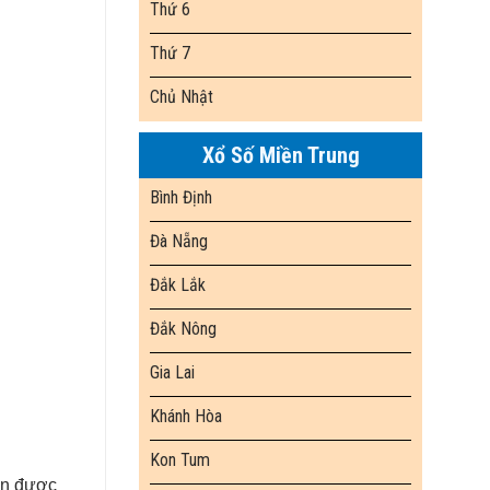
Thứ 6
Thứ 7
Chủ Nhật
Xổ Số Miền Trung
Bình Định
Đà Nẵng
Đắk Lắk
Đắk Nông
Gia Lai
Khánh Hòa
Kon Tum
ọn được