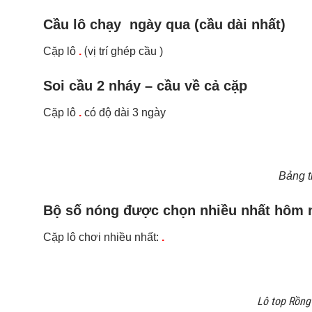
Cầu lô chạy ngày qua (cầu dài nhất)
(
Cặp lô
.
vị trí ghép cầu )
Soi cầu 2 nháy – cầu về cả cặp
Cặp lô
.
có độ dài 3 ngày
Bảng t
Bộ số nóng được chọn nhiều nhất hôm 
Cặp lô chơi nhiều nhất:
.
Lô top Rồng