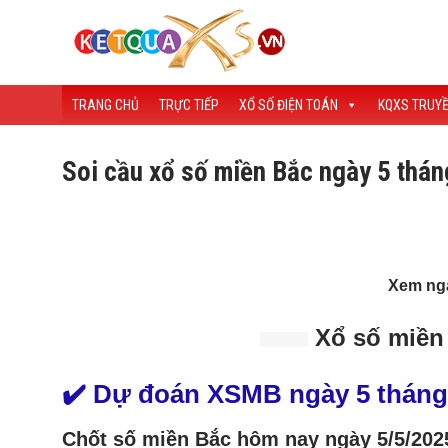
Bỏ
qua
nội
dung
TRANG CHỦ
TRỰC TIẾP
XỔ SỐ ĐIỆN TOÁN
KQXS TRUY
Soi cầu xổ số miền Bắc ngày 5 th
Xem nga
Xổ số miền 
✔️ Dự đoán XSMB ngày 5 tháng
Chốt số miền Bắc hôm nay ngày 5/5/2025