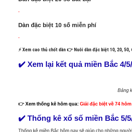
.
Dàn đặc biệt 10 số miễn phí
.
⚡ Xem cao thủ chốt dàn 👉 Nuôi dàn đặc biệt 10, 20, 50, 
✔️ Xem lại kết quả miền Bắc 4/5
Bảng k
👉
Xem thống kê hôm qua:
Giải đặc biệt về 74 hôm
✔️ Thống kê xổ số miền Bắc 5/5
Thống kê miền Bắc hôm nay sẽ giúp cho những người c