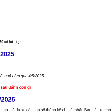
60 số bất bại
/2025
ết quả hôm qua 4/5/2025
 sau đánh con gì
/2025
hơi có được các con số thống kê chi tiết nhất. Bạn sẽ lựa ch