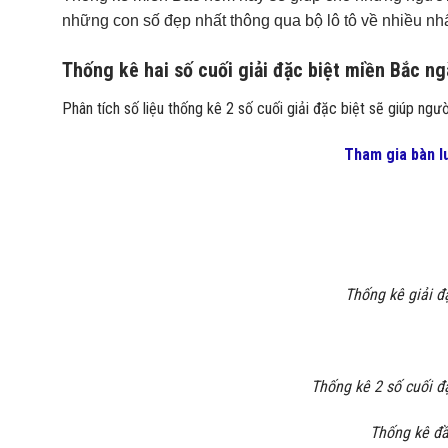
những con số đẹp nhất thông qua bộ lô tô về nhiều nh
Thống kê hai số cuối giải đặc biệt miền Bắc ng
Phân tích số liệu thống kê 2 số cuối giải đặc biệt sẽ giúp ng
Tham gia bàn l
Thống kê giải đ
Thống kê 2 số cuối đặ
Thống kê đầu