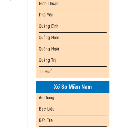
Ninh Thuận
Phú Yên
Quảng Bình
Quảng Nam
Quảng Ngãi
Quảng Trị
T.T.Huế
Xổ Số Miền Nam
An Giang
Bạc Liêu
Bến Tre