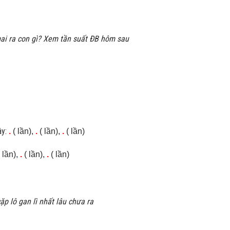
ai ra con gì? Xem tần suất ĐB hôm sau
ây:
.
( lần),
.
( lần),
.
( lần)
 lần),
.
( lần),
.
( lần)
p lô gan lì nhất lâu chưa ra