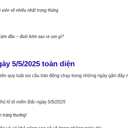
 xiên về nhiều nhất trong tháng
câm đầu – đuôi hôm sau ra con gì?
ày 5/5/2025 toàn diện
rên quy luật soi cầu loto động chạy trong những ngày gần đây n
thủ lô tô miền Bắc ngày 5/5/2025
 trúng thưởng!