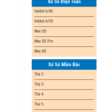
Xổ Số Điện Toán
Vietlot 6/45
Vietlot 6/55
Max 3D
Max 3D Pro
Max 4D
Xổ Số Miền Bắc
Thứ 2
Thứ 3
Thứ 4
Thứ 5