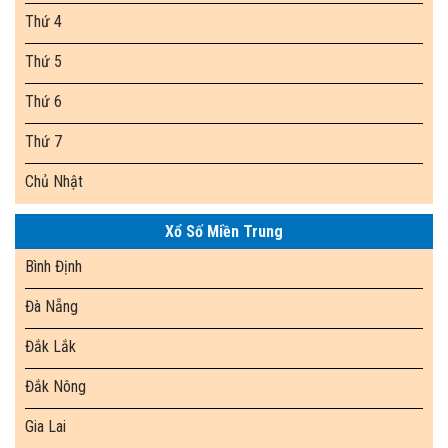
Thứ 4
Thứ 5
Thứ 6
Thứ 7
Chủ Nhật
Xổ Số Miền Trung
Bình Định
Đà Nẵng
Đắk Lắk
Đắk Nông
Gia Lai