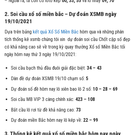
– Ngoài ra, ta còn có loto kép
00, 33, 55
và lô nháy
09, 70
2. Soi cầu xổ số miền bắc – Dự đoán XSMB ngày
19/10/2021
Dựa trên bảng
kết quả Xổ Số Miền Bắc
hôm qua và những phân
tích thống kê xsmb chúng tôi xin dự đoán soi cầu Chốt cặp số đẹp
có khả năng cao sẽ về trong kỳ quay thưởng Xổ số Miền Bắc tối
ngày hôm nay thứ 3 ngày 19/10/2021:
Soi cầu bạch thủ đầu đuôi giải đặc biệt:
34 – 43
Dàn đề dự đoán XSMB 19/10 chạm số:
5
Dự đoán số đề hôm nay lô xiên bao lô 2 số:
10 – 28 – 69
Soi cầu MB VIP 3 càng chính xác:
423 – 108
Bắt cầu lô rơi từ đề khả năng cao:
73
Dự đoán miền Bắc hôm nay lô kép về:
22 – 99
3. Thống kê kết quả xổ số miền bắc hôm nay ngày