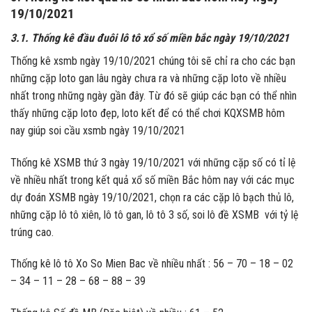
19/10/2021
3.1. Thống kê đầu đuôi lô tô xổ số miền bắc ngày 19/10/2021
Thống kê xsmb ngày 19/10/2021 chúng tôi sẽ chỉ ra cho các bạn
những cặp loto gan lâu ngày chưa ra và những cặp loto về nhiều
nhất trong những ngày gần đây. Từ đó sẽ giúp các bạn có thể nhìn
thấy những cặp loto đẹp, loto kết để có thể chơi KQXSMB hôm
nay giúp soi cầu xsmb ngày 19/10/2021
Thống kê XSMB thứ 3 ngày 19/10/2021 với những cặp số có tỉ lệ
về nhiều nhất trong kết quả xổ số miền Bắc hôm nay với các mục
dự đoán XSMB ngày 19/10/2021, chọn ra các cặp lô bạch thủ lô,
những cặp lô tô xiên, lô tô gan, lô tô 3 số, soi lô đề XSMB với tỷ lệ
trúng cao.
Thống kê lô tô Xo So Mien Bac về nhiều nhất : 56 – 70 – 18 – 02
– 34 – 11 – 28 – 68 – 88 – 39