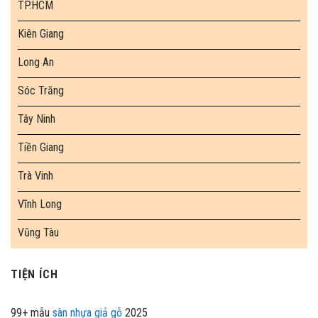
TP.HCM
Kiên Giang
Long An
Sóc Trăng
Tây Ninh
Tiền Giang
Trà Vinh
Vĩnh Long
Vũng Tàu
TIỆN ÍCH
99+ mẫu
sàn nhựa giả gỗ
2025