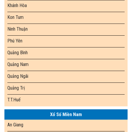
Khánh Hòa
Kon Tum
Ninh Thuận
Phú Yên
Quảng Bình
Quảng Nam
Quảng Ngãi
Quảng Trị
T.T.Huế
Xổ Số Miền Nam
An Giang