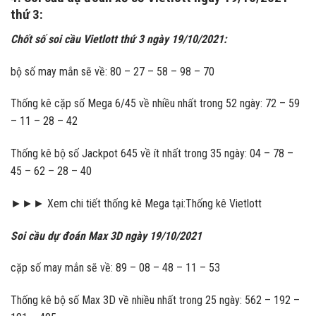
thứ 3:
Chốt số soi cầu Vietlott thứ 3 ngày 19/10/2021:
bộ số may mắn sẽ về: 80 – 27 – 58 – 98 – 70
Thống kê cặp số Mega 6/45 về nhiều nhất trong 52 ngày: 72 – 59
– 11 – 28 – 42
Thống kê bộ số Jackpot 645 về ít nhất trong 35 ngày: 04 – 78 –
45 – 62 – 28 – 40
►►► Xem chi tiết thống kê Mega tại:Thống kê Vietlott
Soi cầu dự đoán Max 3D ngày 19/10/2021
cặp số may mắn sẽ về: 89 – 08 – 48 – 11 – 53
Thống kê bộ số Max 3D về nhiều nhất trong 25 ngày: 562 – 192 –