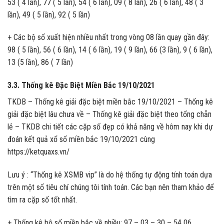
53 ( 4 lần), 77 ( 5 lần), 54 ( 6 lần), 09 ( 8 lần), 26 ( 6 lần), 48 ( 3
lần), 49 ( 5 lần), 92 ( 5 lần)
+ Các bộ số xuất hiện nhiều nhất trong vòng 08 lần quay gần đây:
98 ( 5 lần), 56 ( 6 lần), 14 ( 6 lần), 19 ( 9 lần), 66 (3 lần), 9 ( 6 lần),
13 (5 lần), 86 ( 7 lần)
3.3. Thống kê Đặc Biệt Miền Bắc 19/10/2021
TKDB – Thống kê giải đặc biệt miền bắc 19/10/2021 – Thống kê
giải đặc biệt lâu chưa về – Thống kê giải đặc biệt theo tổng chẵn
lẻ – TKDB chi tiết các cặp số đẹp có khả năng về hôm nay khi dự
đoán kết quả xổ số miền bắc 19/10/2021 cùng
https://ketquaxs.vn/
Lưu ý : “Thống kê XSMB vip” là do hệ thống tự động tính toán dựa
trên một số tiêu chí chúng tôi tính toán. Các bạn nên tham khảo để
tìm ra cặp số tốt nhất.
+ Thống kê bộ số miền bắc về nhiều: 97 – 03 – 30 – 54 06