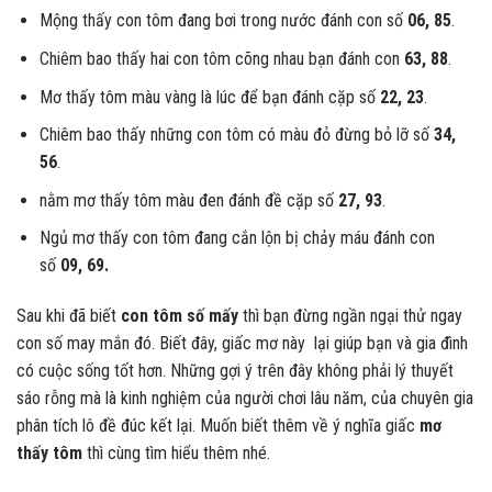
Mộng thấy con tôm đang bơi trong nước đánh con số
06, 85
.
Chiêm bao thấy hai con tôm cõng nhau bạn đánh con
63, 88
.
Mơ thấy tôm màu vàng là lúc để bạn đánh cặp số
22, 23
.
Chiêm bao thấy những con tôm có màu đỏ đừng bỏ lỡ số
34,
56
.
nằm mơ thấy tôm màu đen đánh đề cặp số
27, 93
.
Ngủ mơ thấy con tôm đang cắn lộn bị chảy máu đánh con
số
09, 69.
Sau khi đã biết
con tôm số mấy
thì bạn đừng ngần ngại thử ngay
con số may mắn đó. Biết đây, giấc mơ này lại giúp bạn và gia đình
có cuộc sống tốt hơn. Những gợi ý trên đây không phải lý thuyết
sáo rỗng mà là kinh nghiệm của người chơi lâu năm, của chuyên gia
phân tích lô đề đúc kết lại. Muốn biết thêm về ý nghĩa giấc
mơ
thấy tôm
thì cùng tìm hiểu thêm nhé.