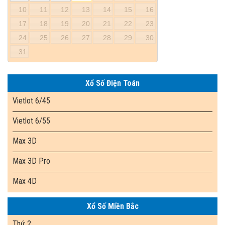
10
11
12
13
14
15
16
17
18
19
20
21
22
23
24
25
26
27
28
29
30
31
Xổ Số Điện Toán
Vietlot 6/45
Vietlot 6/55
Max 3D
Max 3D Pro
Max 4D
Xổ Số Miền Bắc
Thứ 2