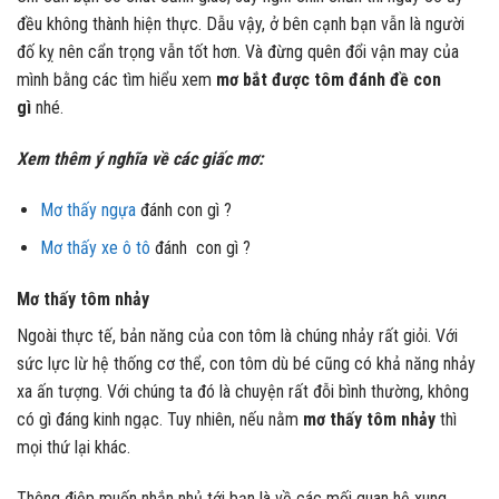
đều không thành hiện thực. Dẫu vậy, ở bên cạnh bạn vẫn là người
đố kỵ nên cẩn trọng vẫn tốt hơn. Và đừng quên đổi vận may của
mình bằng các tìm hiểu xem
mơ bắt được tôm đánh đề con
gì
nhé.
Xem thêm ý nghĩa về các giấc mơ:
Mơ thấy ngựa
đánh con gì ?
Mơ thấy xe ô tô
đánh con gì ?
Mơ thấy tôm nhảy
Ngoài thực tế, bản năng của con tôm là chúng nhảy rất giỏi. Với
sức lực lừ hệ thống cơ thể, con tôm dù bé cũng có khả năng nhảy
xa ấn tượng. Với chúng ta đó là chuyện rất đỗi bình thường, không
có gì đáng kinh ngạc. Tuy nhiên, nếu nằm
mơ thấy tôm nhảy
thì
mọi thứ lại khác.
Thông điệp muốn nhắn nhủ tới bạn là về các mối quan hệ xung