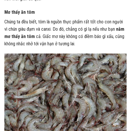
Mơ thấy ăn tôm
Chúng ta đều biết, tôm là nguồn thực phẩm rất tốt cho con người
vì chún giàu đạm và canxi. Do đó, chẳng có gì lạ nếu như bạn
nằm
mơ thấy ăn tôm
cả. Giấc mơ này không có điềm báo gì xấu, cũng
không nhắc nhở tới vận hạn ở tương lai.