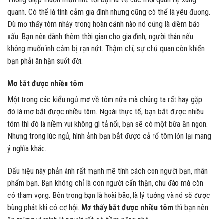
quanh. Có thể là tình cảm gia đình nhưng cũng có thể là yêu đương.
Dù mơ thấy tôm nhảy trong hoàn cảnh nào nó cũng là điềm báo
xấu. Bạn nên dành thêm thời gian cho gia đình, người thân nếu
không muốn ình cảm bị rạn nứt. Thậm chí, sự chủ quan còn khiến
bạn phải ân hận suốt đời.
Mơ bắt được nhiều tôm
Một trong các kiểu ngủ mơ về tôm nữa mà chúng ta rất hay gặp
đó là mơ bắt được nhiều tôm. Ngoài thực tế, bạn bắt được nhiều
tôm thì đó là niềm vui không gì tả nổi, bạn sẽ có một bữa ăn ngon.
Nhưng trong lúc ngủ, hình ảnh bạn bắt được cả rổ tôm lớn lại mang
ý nghĩa khác.
Dấu hiệu này phản ánh rất mạnh mẽ tính cách con người bạn, nhân
phẩm bạn. Bạn không chỉ là con người cẩn thận, chu đáo mà còn
có tham vọng. Bên trong bạn là hoài bão, là lý tưởng và nó sẽ được
bùng phát khi có cơ hội.
Mơ thấy bắt được nhiều tôm
thì bạn nên