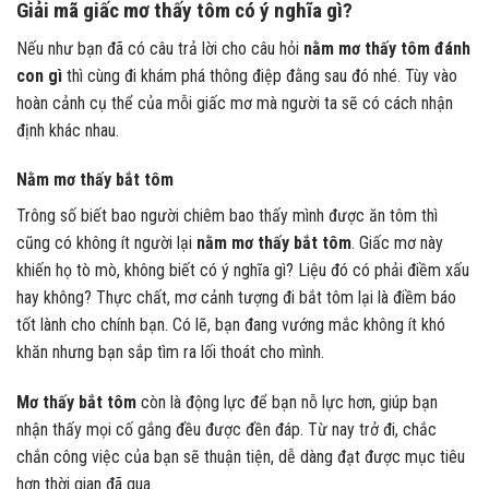
Giải mã giấc mơ thấy tôm có ý nghĩa gì?
Nếu như bạn đã có câu trả lời cho câu hỏi
nằm mơ thấy tôm đánh
con gì
thì cùng đi khám phá thông điệp đằng sau đó nhé. Tùy vào
hoàn cảnh cụ thể của mỗi giấc mơ mà người ta sẽ có cách nhận
định khác nhau.
Nằm mơ thấy bắt tôm
Trông số biết bao người chiêm bao thấy mình được ăn tôm thì
cũng có không ít người lại
nằm mơ thấy bắt tôm
. Giấc mơ này
khiến họ tò mò, không biết có ý nghĩa gì? Liệu đó có phải điềm xấu
hay không? Thực chất, mơ cảnh tượng đi bắt tôm lại là điềm báo
tốt lành cho chính bạn. Có lẽ, bạn đang vướng mắc không ít khó
khăn nhưng bạn sắp tìm ra lối thoát cho mình.
Mơ thấy bắt tôm
còn là động lực để bạn nỗ lực hơn, giúp bạn
nhận thấy mọi cố gắng đều được đền đáp. Từ nay trở đi, chắc
chắn công việc của bạn sẽ thuận tiện, dễ dàng đạt được mục tiêu
hơn thời gian đã qua.