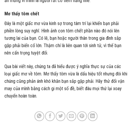
ăn mừng vì mình là người rất có tiềm năng nhé.
Mơ thấy tôm chết
Đây là một giấc mơ vừa kinh sợ trong tâm trí lại khiến bạn phải
phiền lòng suy nghĩ. Hình ảnh con tôm chết phần nào đó nói lên
tương lai của bạn. Có lẽ, bạn hoặc người thân trong gia đình sắp
gặp phải biến cố lớn. Thậm chí là liên quan tới sinh tử, vì thế bạn
nên cẩn trọng tuyệt đối.
Qua bài viết này, chúng ta đã hiểu được ý nghĩa thực sự của các
loại giấc mơ về tôm. Mơ thấy tôm vừa là dấu hiệu tốt nhưng đôi khi
chúng cũng phản ánh khó khăn bạn sắp gặp phải. Hãy thử đổi vận
may của mình bằng cách gi một số đề, biết đâu mọi thứ lại xoay
chuyển hoàn toàn.