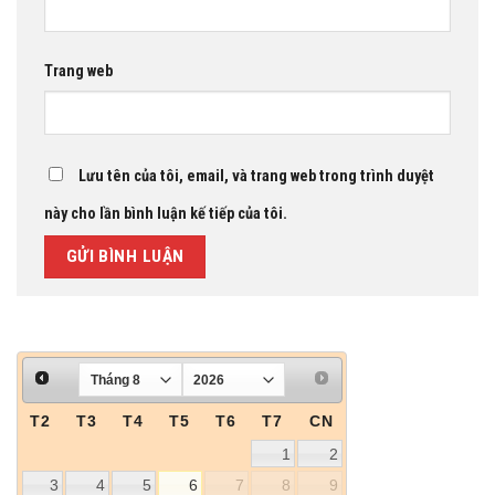
Trang web
Lưu tên của tôi, email, và trang web trong trình duyệt
này cho lần bình luận kế tiếp của tôi.
T2
T3
T4
T5
T6
T7
CN
1
2
3
4
5
6
7
8
9