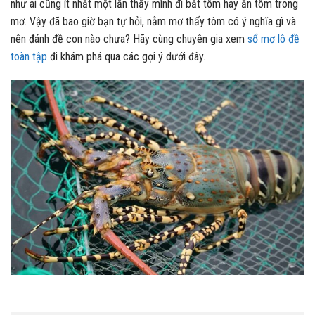
như ai cũng ít nhất một lần thấy mình đi bắt tôm hay ăn tôm trong
mơ. Vậy đã bao giờ bạn tự hỏi, nằm mơ thấy tôm có ý nghĩa gì và
nên đánh đề con nào chưa? Hãy cùng chuyên gia xem
sổ mơ lô đề
toàn tập
đi khám phá qua các gợi ý dưới đây.