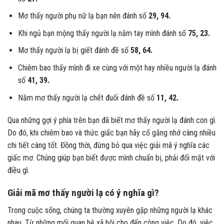
Mơ thấy người phụ nữ lạ bạn nên đánh số
29, 94.
Khi ngủ bạn mộng thấy người lạ nắm tay mình đánh số
75, 23.
Mơ thấy người lạ bị giết đánh đề số
58, 64.
Chiêm bao thấy mình đi xe cùng với một hay nhiều người lạ đánh
số
41, 39.
Nằm mơ thấy người lạ chết đuối đánh đề số
11, 42.
Qua những gợi ý phía trên bạn đã biết mơ thấy người lạ đánh con gì.
Do đó, khi chiêm bao và thức giấc bạn hãy cố gắng nhớ càng nhiều
chi tiết càng tốt. Đồng thời, đừng bỏ qua việc giải mã ý nghĩa các
giấc mơ. Chúng giúp bạn biết được mình chuẩn bị, phải đối mặt với
điều gì.
Giải mã mơ thấy người lạ có ý nghĩa gì?
Trong cuộc sống, chúng ta thường xuyên gặp những người lạ khác
nhau. Từ những mối quan hệ xã hội cho đến công việc. Do đó, việc