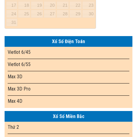
17
18
19
20
21
22
23
24
25
26
27
28
29
30
31
Xổ Số Điện Toán
Vietlot 6/45
Vietlot 6/55
Max 3D
Max 3D Pro
Max 4D
Xổ Số Miền Bắc
Thứ 2