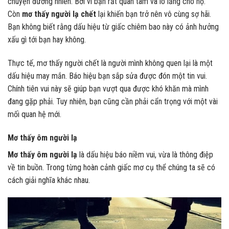
chuyện đương nhiên. Bởi vì bạn rất quan tâm và lo lắng cho họ.
Còn
mơ thấy người lạ chết
lại khiến bạn trở nên vô cùng sợ hãi.
Bạn không biết rằng dấu hiệu từ giấc chiêm bao này có ảnh hưởng
xấu gì tới bạn hay không.
Thực tế, mơ thấy người chết là người mình không quen lại là một
dấu hiệu may mắn. Báo hiệu bạn sắp sửa được đón một tin vui.
Chính tiên vui này sẽ giúp bạn vượt qua được khó khăn mà mình
đang gặp phải. Tuy nhiên, bạn cũng cần phải cẩn trọng với một vài
mối quan hệ mới.
Mơ thấy ôm người lạ
Mơ thấy ôm người lạ
là dấu hiệu báo niềm vui, vừa là thông điệp
về tin buồn. Trong từng hoàn cảnh giấc mơ cụ thể chúng ta sẽ có
cách giải nghĩa khác nhau.