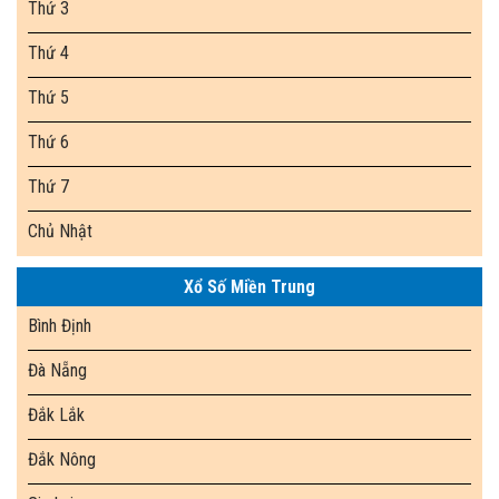
Thứ 3
Thứ 4
Thứ 5
Thứ 6
Thứ 7
Chủ Nhật
Xổ Số Miền Trung
Bình Định
Đà Nẵng
Đắk Lắk
Đắk Nông