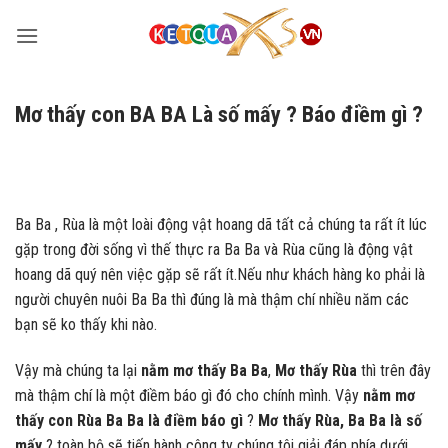
Bỏ
qua
nội
dung
Mơ thấy con BA BA Là số mấy ? Báo điềm gì ?
Ba Ba , Rùa là một loài động vật hoang dã tất cả chúng ta rất ít lúc
gặp trong đời sống vì thế thực ra Ba Ba và Rùa cũng là động vật
hoang dã quý nên việc gặp sẽ rất ít.Nếu như khách hàng ko phải là
người chuyên nuôi Ba Ba thì đúng là mà thậm chí nhiều năm các
bạn sẽ ko thấy khi nào.
Vậy mà chúng ta lại
nằm mơ thấy Ba Ba
,
Mơ thấy Rùa
thì trên đây
mà thậm chí là một điềm báo gì đó cho chính mình. Vậy
nằm mơ
thấy con Rùa
Ba Ba là điềm báo gì
?
Mơ thấy Rùa, Ba Ba là số
mấy
? toàn bộ sẽ tiến hành công ty chúng tôi giải đáp phía dưới