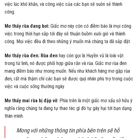
việc lúc khó khăn, và công việc của các bạn sẽ suôn sẻ thành
công.
Mơ thấy rùa đang bơi:
Giấc mơ này còn có điềm báo là mọi công
việc trong thời hạn sắp tới đây sẽ thuận buồm xuôi gió và thành
công. Mọi việc đều đi theo những ý muốn mà chúng ta đã sắp đặt.
Mơ thấy rùa đen: Rùa đen
hay còn gọi là Huyền vũ là loài vật
trong tứ linh, nó được phối hợp giữa rắn và rùa. Giấc mơ rùa đen
mang điềm báo như mong muốn. Nếu như khách hàng mơ gặp rùa
đen, rất mà thậm chí các bạn sẽ được quý nhân phù trợ trong cuộc
việc và cuộc sống thường ngày.
Mơ thấy mai rùa bị đập vỡ
: Phía trên là một giấc mơ xấu sở hữu ý
nghĩa rằng chúng ta đang tự thao tác gì đó tự gây hại tới bạn dạng
thân mình.
Mong với những thông tin phía bên trên sẽ hỗ