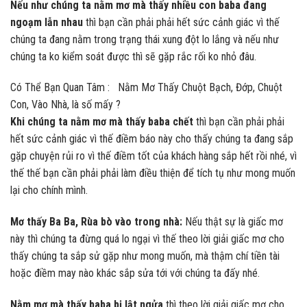
Nếu như chúng ta nằm mơ mà thấy nhiều con baba đang
ngoạm lẫn nhau
thì bạn cần phải phải hết sức cảnh giác vì thế
chúng ta đang nằm trong trạng thái xung đột lo lắng và nếu như
chúng ta ko kiểm soát được thì sẽ gặp rắc rối ko nhỏ đâu.
Có Thể Bạn Quan Tâm :
Nằm Mơ Thấy Chuột Bạch, Đớp, Chuột
Con, Vào Nhà, là số mấy ?
Khi chúng ta nằm mơ mà thấy baba chết
thì bạn cần phải phải
hết sức cảnh giác vì thế điềm báo này cho thấy chúng ta đang sắp
gặp chuyện rủi ro vì thế điềm tốt của khách hàng sắp hết rồi nhé, vì
thế thế bạn cần phải phải làm điều thiện để tích tụ như mong muốn
lại cho chính mình.
Mơ thấy Ba Ba, Rùa bò vào trong nhà:
Nếu thật sự là giấc mơ
này thì chúng ta đừng quá lo ngại vì thế theo lời giải giấc mơ cho
thấy chúng ta sắp sử gặp như mong muốn, mà thậm chí tiền tài
hoặc điềm may nào khác sắp sửa tới với chúng ta đấy nhé.
Nằm mơ mà thấy baba bị lật ngửa
thì theo lời giải giấc mơ cho