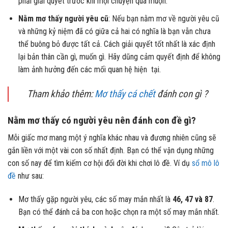
phải giải quyết trước khi mọi chuyện quá muộn.
Nằm mơ thấy người yêu cũ
: Nếu bạn nằm mơ về người yêu cũ
và những kỷ niệm đã có giữa cả hai có nghĩa là bạn vẫn chưa
thể buông bỏ được tất cả. Cách giải quyết tốt nhất là xác định
lại bản thân cần gì, muốn gì. Hãy dũng cảm quyết định để không
làm ảnh hưởng đến các mối quan hệ hiện tại.
Tham khảo thêm:
Mơ thấy cá chết
đánh con gì ?
Nằm mơ thấy có người yêu nên đánh con đề gì?
Mỗi giấc mơ mang một ý nghĩa khác nhau và đương nhiên cũng sẽ
gắn liền với một vài con số nhất định. Bạn có thể vận dụng những
con số nay để tìm kiếm cơ hội đổi đời khi chơi lô đề. Ví dụ
sổ mô lô
đề
như sau:
Mơ thấy gặp người yêu, các số may mắn nhất là
46, 47 và 87
.
Bạn có thể đánh cả ba con hoặc chọn ra một số may mắn nhất.