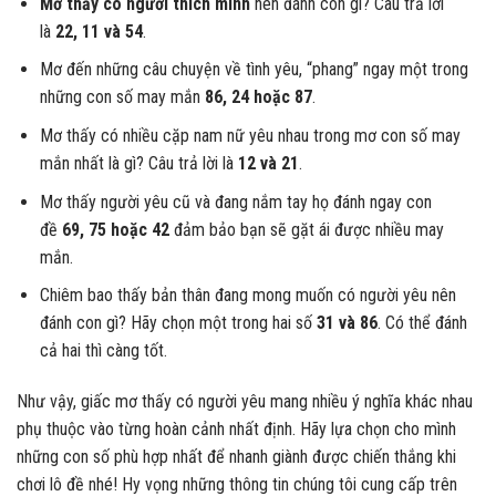
Mơ thấy có người thích mình
nên đánh con gì? Câu trả lời
là
22, 11 và 54
.
Mơ đến những câu chuyện về tình yêu, “phang” ngay một trong
những con số may mắn
86, 24 hoặc 87
.
Mơ thấy có nhiều cặp nam nữ yêu nhau trong mơ con số may
mắn nhất là gì? Câu trả lời là
12 và 21
.
Mơ thấy người yêu cũ và đang nắm tay họ đánh ngay con
đề
69, 75 hoặc 42
đảm bảo bạn sẽ gặt ái được nhiều may
mắn.
Chiêm bao thấy bản thân đang mong muốn có người yêu nên
đánh con gì? Hãy chọn một trong hai số
31 và 86
. Có thể đánh
cả hai thì càng tốt.
Như vậy, giấc mơ thấy có người yêu mang nhiều ý nghĩa khác nhau
phụ thuộc vào từng hoàn cảnh nhất định. Hãy lựa chọn cho mình
những con số phù hợp nhất để nhanh giành được chiến thắng khi
chơi lô đề nhé! Hy vọng những thông tin chúng tôi cung cấp trên