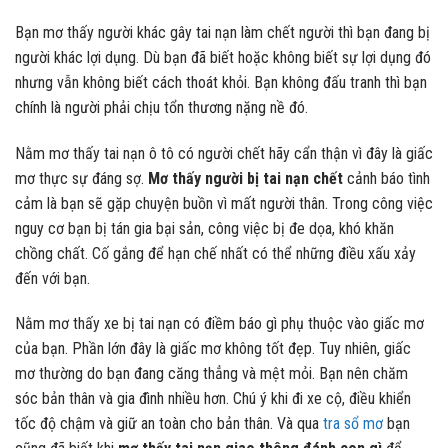
Bạn mơ thấy người khác gây tai nạn làm chết người thì bạn đang bị
người khác lợi dụng. Dù bạn đã biết hoặc không biết sự lợi dụng đó
nhưng vẫn không biết cách thoát khỏi. Bạn không đấu tranh thì bạn
chính là người phải chịu tổn thương nặng nề đó.
Nằm mơ thấy tai nạn ô tô có người chết hãy cẩn thận vì đây là giấc
mơ thực sự đáng sợ.
Mơ thấy người bị tai nạn chết
cảnh báo tình
cảm là bạn sẽ gặp chuyện buồn vì mất người thân. Trong công việc
nguy cơ bạn bị tán gia bại sản, công việc bị đe dọa, khó khăn
chồng chất. Cố gắng để hạn chế nhất có thể những điều xấu xảy
đến với bạn.
Nằm mơ thấy xe bị tai nạn có điềm báo gì phụ thuộc vào giấc mơ
của bạn. Phần lớn đây là giấc mơ không tốt đẹp. Tuy nhiên, giấc
mơ thường do bạn đang căng thẳng và mệt mỏi. Bạn nên chăm
sóc bản thân và gia đình nhiều hơn. Chú ý khi đi xe cộ, điều khiển
tốc độ chậm và giữ an toàn cho bản thân. Và qua
tra sổ mơ
bạn