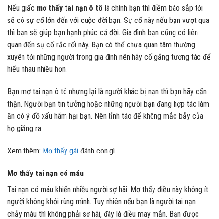
Nếu giấc
mơ thấy tai nạn ô tô
là chính bạn thì điềm báo sắp tới
sẽ có sự cố lớn đến với cuộc đời bạn. Sự cố này nếu bạn vượt qua
thì bạn sẽ giúp bạn hạnh phúc cả đời. Gia đình bạn cũng có liên
quan đến sự cố rắc rối này. Bạn có thể chưa quan tâm thường
xuyên tới những người trong gia đình nên hãy cố gắng tương tác để
hiểu nhau nhiều hơn.
Bạn mơ tai nạn ô tô nhưng lại là người khác bị nạn thì bạn hãy cẩn
thận. Người bạn tin tưởng hoặc những người bạn đang hợp tác làm
ăn có ý đồ xấu hãm hại bạn. Nên tỉnh táo để không mắc bẫy của
họ giăng ra.
Xem thêm:
Mơ thấy gái
đánh con gì
Mơ thấy tai nạn có máu
Tai nạn có máu khiến nhiều người sợ hãi. Mơ thấy điều này không ít
người không khỏi rùng mình. Tuy nhiên nếu bạn là người tai nạn
chảy máu thì không phải sợ hãi, đây là điều may mắn. Bạn được