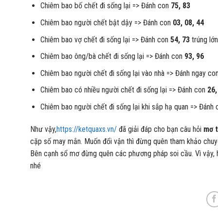
Chiêm bao bố chết đi sống lại => Đánh con
75, 83
Chiêm bao người chết bật dậy => Đánh con
03, 08, 44
Chiêm bao vợ chết đi sống lại => Đánh con
54, 73
trúng lớn
Chiêm bao ông/bà chết đi sống lại => Đánh con
93, 96
Chiêm bao người chết đi sống lại vào nhà => Đánh ngay co
Chiêm bao có nhiều người chết đi sống lại => Đánh con
26,
Chiêm bao người chết đi sống lại khi sắp hạ quan => Đánh
Như vậy,
https://ketquaxs.vn/
đã giải đáp cho bạn câu hỏi
mơ t
cặp số may mắn. Muốn đổi vận thì đừng quên tham khảo chuyên
Bên cạnh sổ mơ đừng quên các phương pháp soi cầu. Vì vậy, 
nhé