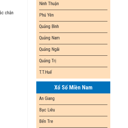
Ninh Thuận
hắc chắn
Phú Yên
Quảng Bình
Quảng Nam
Quảng Ngãi
Quảng Trị
T.T.Huế
Xổ Số Miền Nam
An Giang
Bạc Liêu
Bến Tre