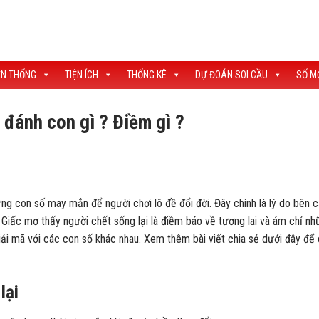
ỀN THỐNG
TIỆN ÍCH
THỐNG KÊ
DỰ ĐOÁN SOI CẦU
SỐ M
 đánh con gì ? Điềm gì ?
g con số may mắn để người chơi lô đề đổi đời. Đây chính là lý do bên c
. Giấc mơ thấy người chết sống lại là điềm báo về tương lai và ám chỉ nh
iải mã với các con số khác nhau. Xem thêm bài viết chia sẻ dưới đây để
lại