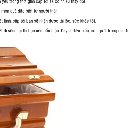
 yêu trong thời gian sắp tới sẽ có nhiều thay đổi.
 món quà đặc biệt từ người thân.
t lành, sắp tới bạn sẽ nhận được tài lộc, sức khỏe tốt.
t đi sống lại thì bạn nên cẩn thận. Đây là điềm xấu, có người trong gia đ