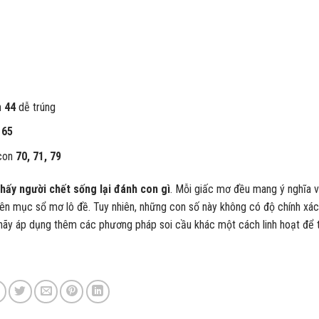
n
44
dễ trúng
 65
 con
70, 71, 79
hấy người chết sống lại đánh con gì
. Mỗi giấc mơ đều mang ý nghĩa 
 mục sổ mơ lô đề. Tuy nhiên, những con số này không có độ chính xác 
hãy áp dụng thêm các phương pháp soi cầu khác một cách linh hoạt để t