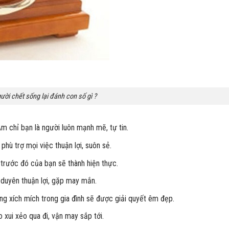
ười chết sống lại đánh con số gì ?
m chỉ bạn là người luôn mạnh mẽ, tự tin.
phù trợ mọi việc thuận lợi, suôn sẻ.
 trước đó của bạn sẽ thành hiện thực.
 duyên thuận lợi, gặp may mắn.
ng xích mích trong gia đình sẽ được giải quyết êm đẹp.
 xui xẻo qua đi, vận may sắp tới.