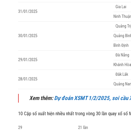
Gia Lai
31/01/2025
Ninh Thuậ
Quảng Tr
30/01/2025
Quảng Bìn
Bình Định
Đà Nẵng
29/01/2025
Khánh Hò
Đắk Lắk
28/01/2025
Quảng Na
Xem thêm:
Dự đoán XSMT 1/2/2025, soi cầu 
10 Cặp số xuất hiện nhiều nhất trong vòng 30 lần quay xổ số 
29
21 lần