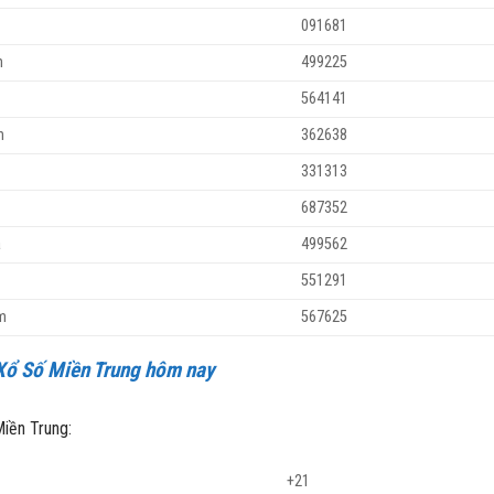
091681
n
499225
ị
564141
h
362638
331313
687352
a
499562
551291
m
567625
Xổ Số Miền Trung hôm nay
Miền Trung:
+21