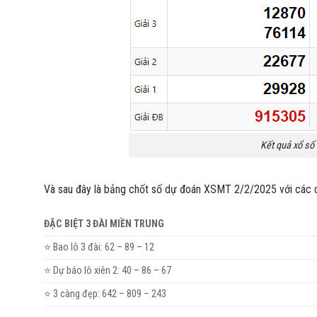
Kết quả xổ số
Và sau đây là bảng chốt số dự đoán XSMT 2/2/2025 với các c
ĐẶC BIỆT 3 ĐÀI MIỀN TRUNG
⭐️ Bao lô 3 đài: 62 – 89 – 12
⭐️ Dự báo lô xiên 2: 40 – 86 – 67
⭐️ 3 càng đẹp: 642 – 809 – 243