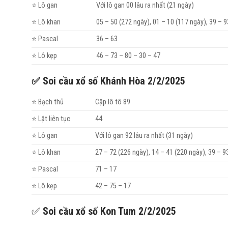
⭐️ Lô gan
Với lô gan 00 lâu ra nhất (21 ngày)
⭐️ Lô khan
05 – 50 (272 ngày), 01 – 10 (117 ngày), 39 – 9
⭐️ Pascal
36 – 63
⭐️ Lô kẹp
46 – 73 – 80 – 30 – 47
✅ Soi cầu xổ số Khánh Hòa 2/2/2025
⭐️ Bạch thủ
Cặp lô tô 89
⭐️ Lật liên tục
44
⭐️ Lô gan
Với lô gan 92 lâu ra nhất (31 ngày)
⭐️ Lô khan
27 – 72 (226 ngày), 14 – 41 (220 ngày), 39 – 9
⭐️ Pascal
71 – 17
⭐️ Lô kẹp
42 – 75 – 17
✅
Soi cầu xổ số Kon Tum 2/2/2025