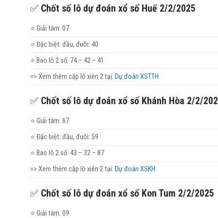
✅
Chốt số lô dự đoán xổ số Huế 2/2/2025
⭐️ Giải tám: 07
⭐️ Đặc biệt: đầu, đuôi: 40
⭐️ Bao lô 2 số: 74 – 42 – 41
=> Xem thêm cặp lô xiên 2 tạị:
Dự đoán XSTTH
✅
Chốt số lô dự đoán xổ số Khánh Hòa 2/2/20
⭐️ Giải tám: 67
⭐️ Đặc biệt: đầu, đuôi: 59
⭐️ Bao lô 2 số: 43 – 32 – 87
=> Xem thêm cặp lô xiên 2 tại:
Dự đoán XSKH
✅
Chốt số lô dự đoán xổ số Kon Tum 2/2/2025
⭐️ Giải tám: 09