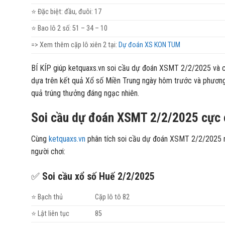
⭐️ Đặc biệt: đầu, đuôi: 17
⭐️ Bao lô 2 số: 51 – 34 – 10
=> Xem thêm cặp lô xiên 2 tại:
Dự đoán XS KON TUM
BÍ KÍP giúp ketquaxs.vn soi cầu dự đoán XSMT 2/2/2025 và cá
dựa trên kết quả Xổ số Miền Trung ngày hôm trước và phương 
quả trúng thưởng đáng ngạc nhiên.
Soi cầu dự đoán XSMT 2/2/2025 cực
Cùng
ketquaxs.vn
phân tích soi cầu dự đoán XSMT 2/2/2025 n
người chơi:
✅
Soi cầu xổ số Huế 2/2/2025
⭐️ Bạch thủ
Cặp lô tô 82
⭐️ Lật liên tục
85