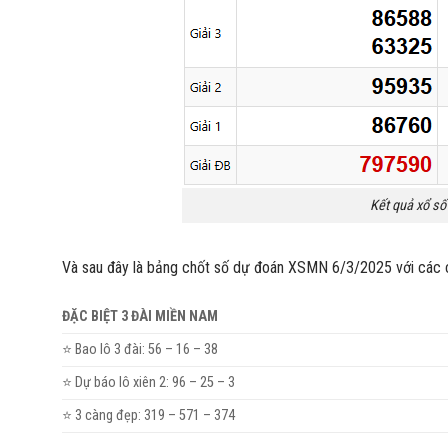
Kết quả xổ s
Và sau đây là bảng chốt số dự đoán XSMN 6/3/2025 với các c
ĐẶC BIỆT 3 ĐÀI MIỀN NAM
⭐️ Bao lô 3 đài: 56 – 16 – 38
⭐️ Dự báo lô xiên 2: 96 – 25 – 3
⭐️ 3 càng đẹp: 319 – 571 – 374