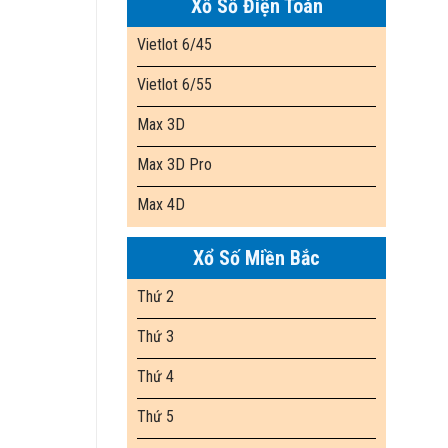
Xổ Số Điện Toán
Vietlot 6/45
Vietlot 6/55
Max 3D
Max 3D Pro
Max 4D
Xổ Số Miền Bắc
Thứ 2
Thứ 3
Thứ 4
Thứ 5