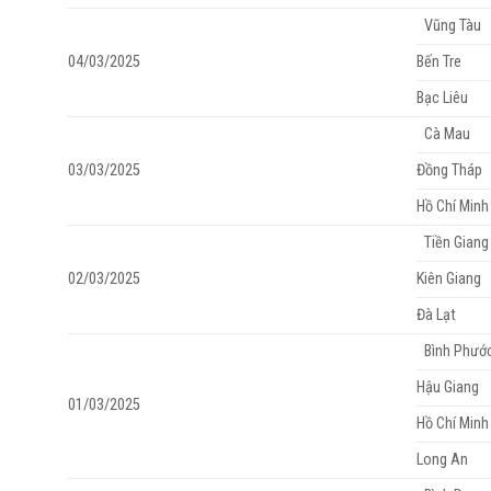
Vũng Tàu
04/03/2025
Bến Tre
Bạc Liêu
Cà Mau
03/03/2025
Đồng Tháp
Hồ Chí Minh
Tiền Giang
02/03/2025
Kiên Giang
Đà Lạt
Bình Phướ
Hậu Giang
01/03/2025
Hồ Chí Minh
Long An