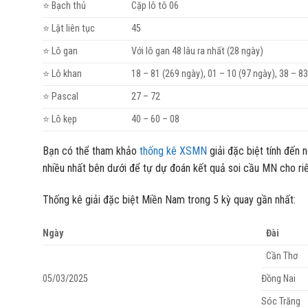
⭐️ Bạch thủ
Cặp lô tô 06
⭐️ Lật liên tục
45
⭐️ Lô gan
Với lô gan 48 lâu ra nhất (28 ngày)
⭐️ Lô khan
18 – 81 (269 ngày), 01 – 10 (97 ngày), 38 – 83
⭐️ Pascal
27 – 72
⭐️ Lô kẹp
40 – 60 – 08
Bạn có thể tham khảo
thống kê XSMN
giải đặc biệt tính đến 
nhiều nhất bên dưới để tự dự đoán kết quả soi cầu MN cho ri
Thống kê giải đặc biệt Miền Nam trong 5 kỳ quay gần nhất:
Ngày
Đài
Cần Thơ
05/03/2025
Đồng Nai
Sóc Trăng