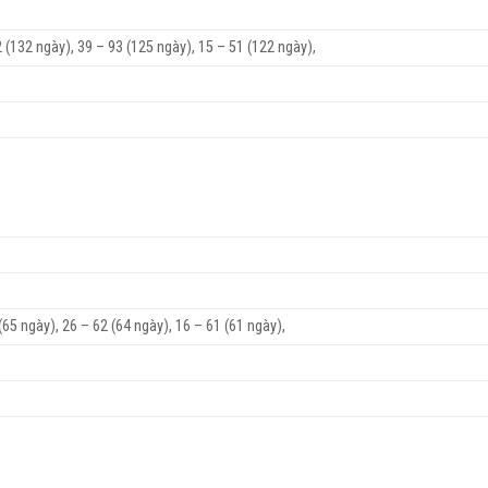
2 (132 ngày), 39 – 93 (125 ngày), 15 – 51 (122 ngày),
(65 ngày), 26 – 62 (64 ngày), 16 – 61 (61 ngày),