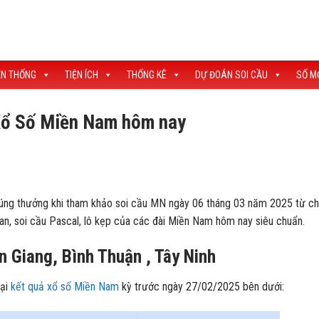
ỀN THỐNG
TIỆN ÍCH
THỐNG KÊ
DỰ ĐOÁN SOI CẦU
SỐ M
Xổ Số Miền Nam hôm nay
rúng thưởng khi tham khảo soi cầu MN ngày 06 tháng 03 năm 2025 từ ch
 khan, soi cầu Pascal, lô kẹp của các đài Miền Nam hôm nay siêu chuẩn.
 Giang, Bình Thuận , Tây Ninh
lại
kết quả xổ số Miền Nam
kỳ trước ngày 27/02/2025 bên dưới: