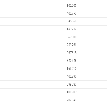
102606
402773
345368
477732
657888
249761
967615
340548
165010
c
402890
699533
108907
782649