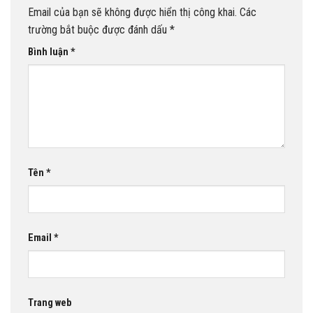
Email của bạn sẽ không được hiển thị công khai.
Các
trường bắt buộc được đánh dấu
*
Bình luận
*
Tên
*
Email
*
Trang web