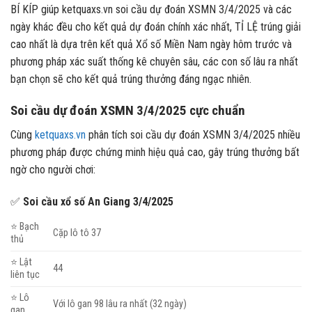
BÍ KÍP giúp ketquaxs.vn soi cầu dự đoán XSMN 3/4/2025 và các
ngày khác đều cho kết quả dự đoán chính xác nhất, TỈ LỆ trúng giải
cao nhất là dựa trên kết quả Xổ số Miền Nam ngày hôm trước và
phương pháp xác suất thống kê chuyên sâu, các con số lâu ra nhất
bạn chọn sẽ cho kết quả trúng thưởng đáng ngạc nhiên.
Soi cầu dự đoán XSMN 3/4/2025 cực chuẩn
Cùng
ketquaxs.vn
phân tích soi cầu dự đoán XSMN 3/4/2025 nhiều
phương pháp được chứng minh hiệu quả cao, gây trúng thưởng bất
ngờ cho người chơi:
✅
Soi cầu xổ số An Giang 3/4/2025
⭐️ Bạch
Cặp lô tô 37
thủ
⭐️ Lật
44
liên tục
⭐️ Lô
Với lô gan 98 lâu ra nhất (32 ngày)
gan