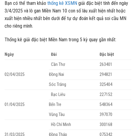
Bạn có thể tham khảo
thống kê XSMN
giải đặc biệt tính đến ngày
3/4/2025 và lô gan Miền Nam 10 con số lâu xuất hiện nhất hoặc
xuất hiện nhiều nhất bên dưới để tự dự đoán kết quả soi cầu MN
cho riêng mình.
Thống kê giải đặc biệt Miền Nam trong 5 kỳ quay gần nhất:
Ngày
Đài
Đặc biệt
Cần Thơ
263401
02/04/2025
Đồng Nai
294821
Sóc Trăng
325404
Bạc Liêu
227152
01/04/2025
Bến Tre
548364
Vũng Tàu
397070
Hồ Chí Minh
300168
31/03/2025
Đồng Tháp
075342