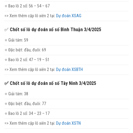
⭐️ Bao lô 2 số: 56 – 54 – 67
=> Xem thêm cặp lô xiên 2 tại:
Dự đoán XSAG
✅
Chốt số lô dự đoán xổ số Bình Thuận 3/4/2025
⭐️ Giải tám: 59
⭐️ Đặc biệt: đầu, đuôi: 69
⭐️ Bao lô 2 số: 47 – 19 – 51
=> Xem thêm cặp lô xiên 2 tại:
Dự đoán XSBTH
✅ Chốt số lô dự đoán xổ số Tây Ninh 3/4/2025
⭐️ Giải tám: 38
⭐️ Đặc biệt: đầu, đuôi: 77
⭐️ Bao lô 2 số: 34 – 23 – 17
=> Xem thêm cặp lô xiên 2 tại:
Dự đoán XSTN