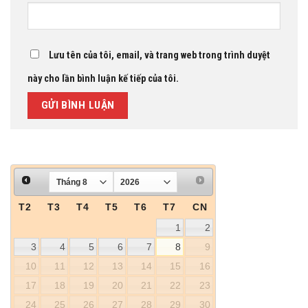
Lưu tên của tôi, email, và trang web trong trình duyệt
này cho lần bình luận kế tiếp của tôi.
T2
T3
T4
T5
T6
T7
CN
1
2
3
4
5
6
7
8
9
10
11
12
13
14
15
16
17
18
19
20
21
22
23
24
25
26
27
28
29
30