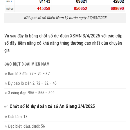
Kết quả xổ số Miền Nam kỳ trước ngày 27/03/2025
Và sau đây là bảng chốt số dự đoán XSMN 3/4/2025 với các cặp
số đầy tiềm năng có khả năng trúng thưởng cao nhất của chuyên
gia:
ĐẶC BIỆT 3 ĐÀI MIỀN NAM
⭐️ Bao lô 3 đài: 77 – 70 – 87
⭐️ Dự báo lô xiên 2: 72 – 32 – 45
⭐️ 3 càng đẹp: 956 – 865 – 899
✅
Chốt số lô dự đoán xổ số An Giang 3/4/2025
⭐️ Giải tám: 18
⭐️ Đặc biệt: đầu, đuôi: 56