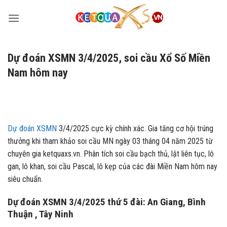
Bỏ
qua
nội
dung
Dự đoán XSMN 3/4/2025, soi cầu Xổ Số Miền
Nam hôm nay
Dự đoán XSMN
3/4/2025 cực kỳ chính xác. Gia tăng cơ hội trúng
thưởng khi tham khảo soi cầu MN ngày 03 tháng 04 năm 2025 từ
chuyên gia ketquaxs.vn. Phân tích soi cầu bạch thủ, lật liên tục, lô
gan, lô khan, soi cầu Pascal, lô kẹp của các đài Miền Nam hôm nay
siêu chuẩn.
Dự đoán XSMN 3/4/2025 thứ 5 đài: An Giang, Bình
Thuận , Tây Ninh