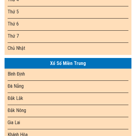
Thứ 5
Thứ 6
Thứ 7
Chủ Nhật
Xổ Số Miền Trung
Bình Định
Đà Nẵng
Đắk Lắk
Đắk Nông
Gia Lai
Khánh Hòa