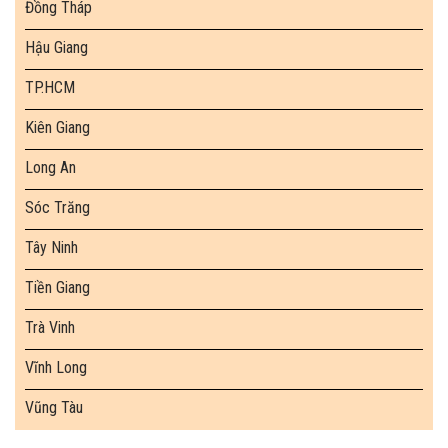
Đồng Tháp
Hậu Giang
TP.HCM
Kiên Giang
Long An
Sóc Trăng
Tây Ninh
Tiền Giang
Trà Vinh
Vĩnh Long
Vũng Tàu