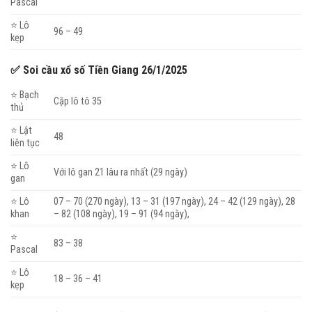
Pascal
⭐️ Lô
96 – 49
kẹp
✅ Soi cầu xổ số Tiền Giang 26/1/2025
⭐️ Bạch
Cặp lô tô 35
thủ
⭐️ Lật
48
liên tục
⭐️ Lô
Với lô gan 21 lâu ra nhất (29 ngày)
gan
⭐️ Lô
07 – 70 (270 ngày), 13 – 31 (197 ngày), 24 – 42 (129 ngày), 28
khan
– 82 (108 ngày), 19 – 91 (94 ngày),
⭐️
83 – 38
Pascal
⭐️ Lô
18 – 36 – 41
kẹp