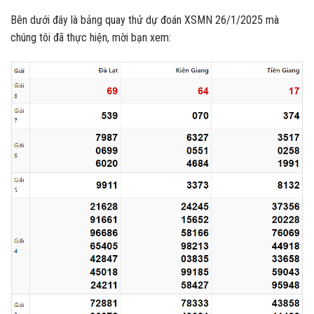
Bên dưới đây là bảng quay thử dự đoán XSMN 26/1/2025 mà
chúng tôi đã thực hiện, mời bạn xem: