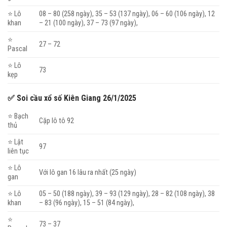
⭐️ Lô
08 – 80 (258 ngày), 35 – 53 (137 ngày), 06 – 60 (106 ngày), 12
khan
– 21 (100 ngày), 37 – 73 (97 ngày),
⭐️
27 – 72
Pascal
⭐️ Lô
73
kẹp
✅ Soi cầu xổ số Kiên Giang 26/1/2025
⭐️ Bạch
Cặp lô tô 92
thủ
⭐️ Lật
97
liên tục
⭐️ Lô
Với lô gan 16 lâu ra nhất (25 ngày)
gan
⭐️ Lô
05 – 50 (188 ngày), 39 – 93 (129 ngày), 28 – 82 (108 ngày), 38
khan
– 83 (96 ngày), 15 – 51 (84 ngày),
⭐️
73 – 37