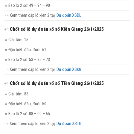
⭐️ Bao lô 2 số: 49 – 94 – 90
=> Xem thêm cặp lô xiên 2 tạị:
Dự đoán XSDL
✅
Chốt số lô dự đoán xổ số Kiên Giang 26/1/2025
⭐️ Giải tám: 15
⭐️ Đặc biệt: đầu, đuôi: 61
⭐️ Bao lô 2 số: 53 – 35 – 73
=> Xem thêm cặp lô xiên 2 tại:
Dự đoán XSKG
✅
Chốt số lô dự đoán xổ số Tiền Giang 26/1/2025
⭐️ Giải tám: 88
⭐️ Đặc biệt: đầu, đuôi: 50
⭐️ Bao lô 2 số: 08 – 00 – 65
=> Xem thêm cặp lô xiên 2 tạị:
Dự đoán XSTG