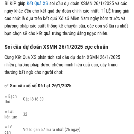
BÍ KÍP giúp
Kết Quả XS
soi cầu dự đoán XSMN 26/1/2025 và các
ngày khác đều cho kết quả dự đoán chính xác nhất, TỈ LỆ trúng giải
cao nhất là dựa trên kết quả Xổ số Miền Nam ngày hôm trước và
phương pháp xác suất thống kê chuyên sâu, các con số lâu ra nhất
bạn chọn sẽ cho kết quả trúng thưởng đáng ngạc nhiên.
Soi cầu dự đoán XSMN 26/1/2025 cực chuẩn
Cùng Kết Quả XS phân tích soi cầu dự đoán XSMN 26/1/2025
nhiều phương pháp được chứng minh hiệu quả cao, gây trúng
thưởng bất ngờ cho người chơi:
✅
Soi cầu xổ số Đà Lạt 26/1/2025
⭐️ Bạch
Cặp lô tô 30
thủ
⭐️ Lật
32
liên tục
⭐️ Lô
Với lô gan 57 lâu ra nhất (26 ngày)
gan