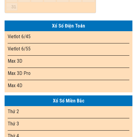
31
Xổ Số Điện Toán
Vietlot 6/45
Vietlot 6/55
Max 3D
Max 3D Pro
Max 4D
Xổ Số Miền Bắc
Thứ 2
Thứ 3
Thứ 4