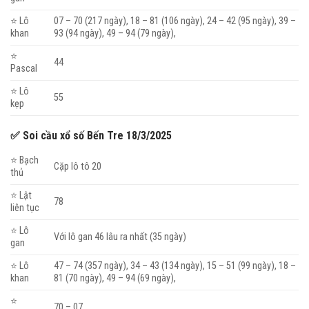
⭐️ Lô
07 – 70 (217 ngày), 18 – 81 (106 ngày), 24 – 42 (95 ngày), 39 –
khan
93 (94 ngày), 49 – 94 (79 ngày),
⭐️
44
Pascal
⭐️ Lô
55
kẹp
✅ Soi cầu xổ số Bến Tre 18/3/2025
⭐️ Bạch
Cặp lô tô 20
thủ
⭐️ Lật
78
liên tục
⭐️ Lô
Với lô gan 46 lâu ra nhất (35 ngày)
gan
⭐️ Lô
47 – 74 (357 ngày), 34 – 43 (134 ngày), 15 – 51 (99 ngày), 18 –
khan
81 (70 ngày), 49 – 94 (69 ngày),
⭐️
70 – 07