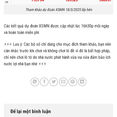
Tham khảo dự đoán XSMN 18/3/2025 lấy hên
Các kết quả dự đoán XSMN được cập nhật lúc 16h30p mỗi ngày
và hoàn toàn miễn phí.
⚡⚡⚡ Lưu ý: Các bộ số chỉ dùng cho mục đích tham khảo, bạn nên
cân nhắc trước khi chơi và không chơi lô đề vì đó là bất hợp pháp,
chỉ nên chơi lô tô do nhà nước phát hành vừa vui vừa đảm bảo ích
nước lợi nhà bạn nhé ⚡⚡⚡
Để lại một bình luận