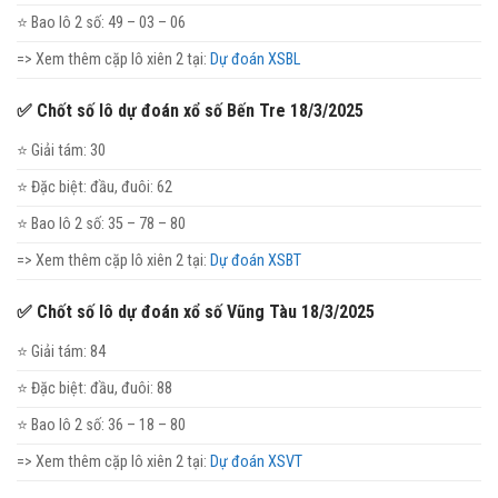
⭐️ Bao lô 2 số: 49 – 03 – 06
=> Xem thêm cặp lô xiên 2 tại:
Dự đoán XSBL
✅ Chốt số lô dự đoán xổ số Bến Tre 18/3/2025
⭐️ Giải tám: 30
⭐️ Đặc biệt: đầu, đuôi: 62
⭐️ Bao lô 2 số: 35 – 78 – 80
=> Xem thêm cặp lô xiên 2 tại:
Dự đoán XSBT
✅ Chốt số lô dự đoán xổ số Vũng Tàu 18/3/2025
⭐️ Giải tám: 84
⭐️ Đặc biệt: đầu, đuôi: 88
⭐️ Bao lô 2 số: 36 – 18 – 80
=> Xem thêm cặp lô xiên 2 tại:
Dự đoán XSVT