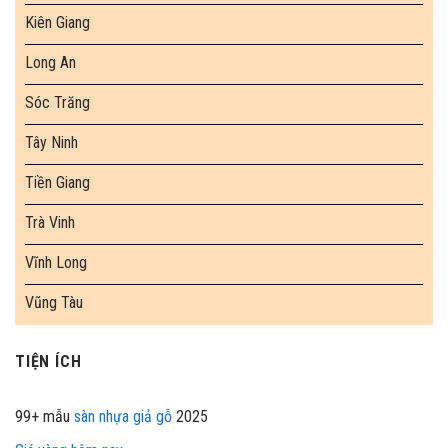
Kiên Giang
Long An
Sóc Trăng
Tây Ninh
Tiền Giang
Trà Vinh
Vĩnh Long
Vũng Tàu
TIỆN ÍCH
99+ mẫu
sàn nhựa giả gỗ
2025