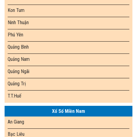
Kon Tum
Ninh Thuận
Phú Yên
Quảng Bình
Quảng Nam
Quảng Ngãi
Quảng Trị
T.T.Huế
Xổ Số Miền Nam
An Giang
Bạc Liêu