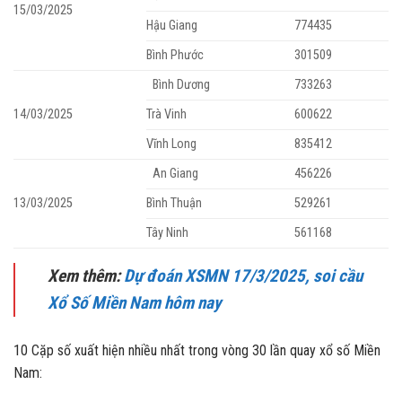
15/03/2025
Hậu Giang
774435
Bình Phước
301509
Bình Dương
733263
14/03/2025
Trà Vinh
600622
Vĩnh Long
835412
An Giang
456226
13/03/2025
Bình Thuận
529261
Tây Ninh
561168
Xem thêm:
Dự đoán XSMN 17/3/2025, soi cầu
Xổ Số Miền Nam hôm nay
10 Cặp số xuất hiện nhiều nhất trong vòng 30 lần quay xổ số Miền
Nam: