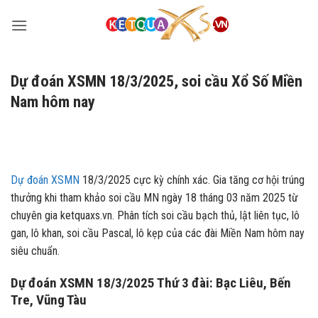
Bỏ
qua
nội
dung
Dự đoán XSMN 18/3/2025, soi cầu Xổ Số Miền
Nam hôm nay
Dự đoán XSMN
18/3/2025 cực kỳ chính xác. Gia tăng cơ hội trúng
thưởng khi tham khảo soi cầu MN ngày 18 tháng 03 năm 2025 từ
chuyên gia ketquaxs.vn. Phân tích soi cầu bạch thủ, lật liên tục, lô
gan, lô khan, soi cầu Pascal, lô kẹp của các đài Miền Nam hôm nay
siêu chuẩn.
Dự đoán XSMN 18/3/2025 Thứ 3 đài: Bạc Liêu, Bến
Tre, Vũng Tàu