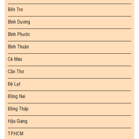
Bến Tre
Bình Dương
Bình Phước
Bình Thuận
Cà Mau
Cần Thơ
Đà Lạt
Đồng Nai
Đồng Tháp
Hậu Giang
TP.HCM