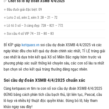
✅
Chốt số lô dự đoán XSMB 4/4/2025
⭐️ Đầu đuôi giải đặc biệt: 09
⭐️ Loto 2 số, xiên 2, xiên 3: 28 – 21 – 72
⭐️ Lô tô 3 số – 3 càng đẹp: 728 – 821 – 772
⭐️ Soi cầu 4 số VIP 74 – 33 – 80 – 83
BÍ KÍP giúp
ketquaxs.vn
soi cầu dự đoán XSMB 4/4/2025 và các
ngày khác đều cho kết quả dự đoán chính xác nhất, TỈ LỆ trúng giải
cao nhất là dựa trên kết quả Xổ số Miền Bắc ngày hôm trước và
phương pháp xác suất thống kê chuyên sâu, các con số lâu ra nhất
bạn chọn sẽ cho kết quả trúng thưởng đáng ngạc nhiên.
Soi cầu dự đoán XSMB 4/4/2025 chuẩn xác
Cùng ketquaxs.vn tìm ra con số soi cầu dự đoán XSMB 4/4/2025
ĐÚNG bằng cách phân tích cầu bạch thủ, lật liên tục, Pascal, cầu
lô kẹp và nhiều kỹ thuật độc quyền khác. Đừng bỏ lỡ, hãy tham
khảo ngay sau đây!