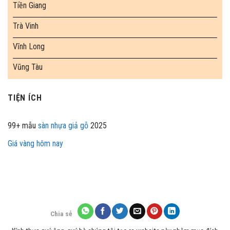
Tiền Giang
Trà Vinh
Vĩnh Long
Vũng Tàu
TIỆN ÍCH
99+ mẫu
sàn nhựa giả gỗ
2025
Giá vàng hôm nay
Chia sẻ