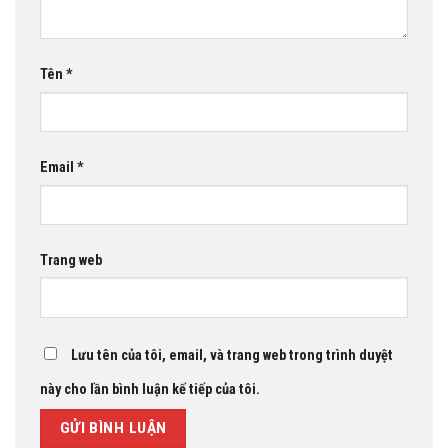
Tên
*
Email
*
Trang web
Lưu tên của tôi, email, và trang web trong trình duyệt
này cho lần bình luận kế tiếp của tôi.