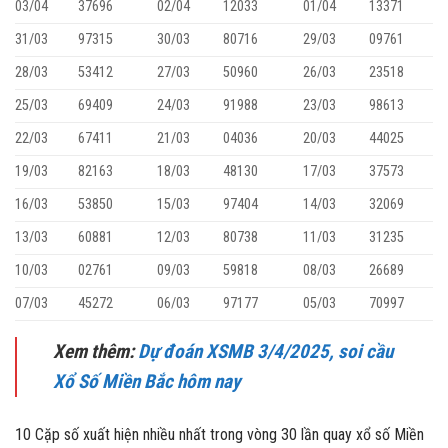
03/04
37696
02/04
12033
01/04
13371
31/03
97315
30/03
80716
29/03
09761
28/03
53412
27/03
50960
26/03
23518
25/03
69409
24/03
91988
23/03
98613
22/03
67411
21/03
04036
20/03
44025
19/03
82163
18/03
48130
17/03
37573
16/03
53850
15/03
97404
14/03
32069
13/03
60881
12/03
80738
11/03
31235
10/03
02761
09/03
59818
08/03
26689
07/03
45272
06/03
97177
05/03
70997
Xem thêm:
Dự đoán XSMB 3/4/2025, soi cầu
Xổ Số Miền Bắc hôm nay
10 Cặp số xuất hiện nhiều nhất trong vòng 30 lần quay xổ số Miền