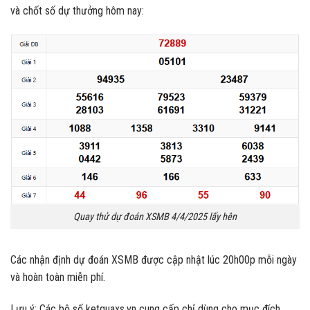
và chốt số dự thưởng hôm nay:
Quay thử dự đoán XSMB 4/4/2025 lấy hên
Các nhận định dự đoán XSMB được cập nhật lúc 20h00p mỗi ngày
và hoàn toàn miễn phí.
Lưu ý: Các bộ số ketquaxs.vn cung cấp chỉ dùng cho mục đích