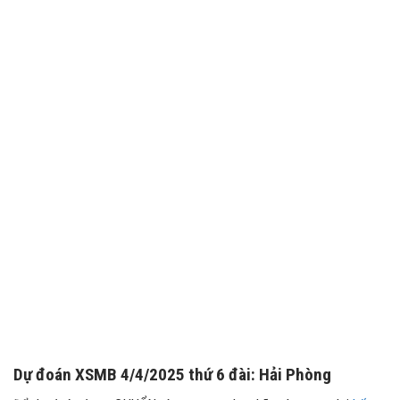
Dự đoán XSMB 4/4/2025 thứ 6 đài: Hải Phòng