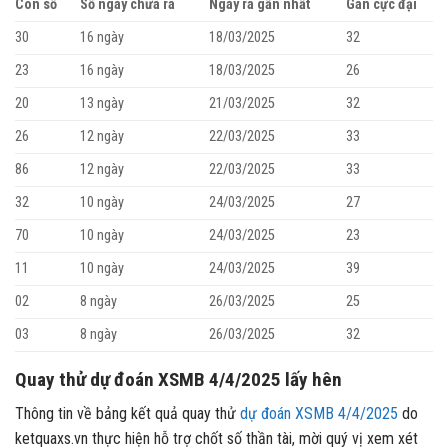
Con số
Số ngày chưa ra
Ngày ra gần nhất
Gan cực đại
30
16 ngày
18/03/2025
32
23
16 ngày
18/03/2025
26
20
13 ngày
21/03/2025
32
26
12 ngày
22/03/2025
33
86
12 ngày
22/03/2025
33
32
10 ngày
24/03/2025
27
70
10 ngày
24/03/2025
23
11
10 ngày
24/03/2025
39
02
8 ngày
26/03/2025
25
03
8 ngày
26/03/2025
32
Quay thử dự đoán XSMB 4/4/2025 lấy hên
Thông tin về bảng kết quả quay thử
dự đoán XSMB 4/4/2025
do
ketquaxs.vn thực hiện hỗ trợ chốt số thần tài, mời quý vị xem xét