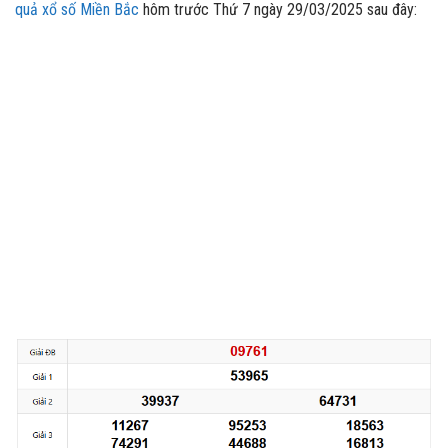
quả xổ số Miền Bắc
hôm trước Thứ 7 ngày 29/03/2025 sau đây: