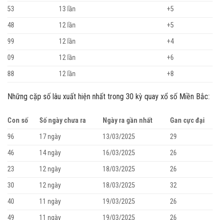
53
13 lần
+5
48
12 lần
+5
99
12 lần
+4
09
12 lần
+6
88
12 lần
+8
Những cặp số lâu xuất hiện nhất trong 30 kỳ quay xổ số Miền Bắc:
Con số
Số ngày chưa ra
Ngày ra gần nhất
Gan cực đại
96
17 ngày
13/03/2025
29
46
14 ngày
16/03/2025
26
23
12 ngày
18/03/2025
26
30
12 ngày
18/03/2025
32
40
11 ngày
19/03/2025
26
49
11 ngày
19/03/2025
26