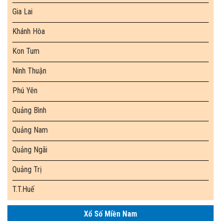
Gia Lai
Khánh Hòa
Kon Tum
Ninh Thuận
Phú Yên
Quảng Bình
Quảng Nam
Quảng Ngãi
Quảng Trị
T.T.Huế
Xổ Số Miền Nam