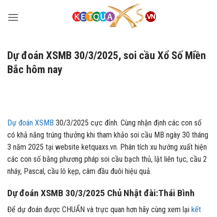
Bỏ
qua
nội
dung
Dự đoán XSMB 30/3/2025, soi cầu Xổ Số Miền
Bắc hôm nay
Dự đoán XSMB
30/3/2025 cực đỉnh. Cùng nhận định các con số
có khả năng trúng thưởng khi tham khảo soi cầu MB ngày 30 tháng
3 năm 2025 tại website ketquaxs.vn. Phân tích xu hướng xuất hiện
các con số bằng phương pháp soi cầu bạch thủ, lật liên tục, cầu 2
nháy, Pascal, cầu lô kẹp, câm đầu đuôi hiệu quả.
Dự đoán XSMB 30/3/2025 Chủ Nhật đài:Thái Bình
Để dự đoán được CHUẨN và trực quan hơn hãy cùng xem lại
kết