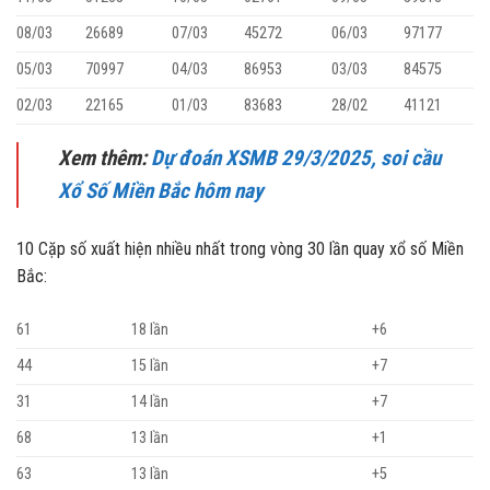
08/03
26689
07/03
45272
06/03
97177
05/03
70997
04/03
86953
03/03
84575
02/03
22165
01/03
83683
28/02
41121
Xem thêm:
Dự đoán XSMB 29/3/2025, soi cầu
Xổ Số Miền Bắc hôm nay
10 Cặp số xuất hiện nhiều nhất trong vòng 30 lần quay xổ số Miền
Bắc:
61
18 lần
+6
44
15 lần
+7
31
14 lần
+7
68
13 lần
+1
63
13 lần
+5