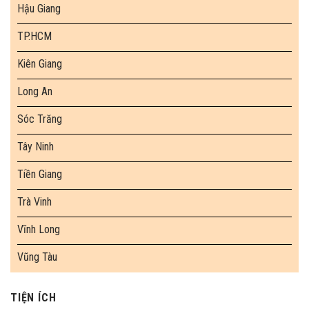
Hậu Giang
TP.HCM
Kiên Giang
Long An
Sóc Trăng
Tây Ninh
Tiền Giang
Trà Vinh
Vĩnh Long
Vũng Tàu
TIỆN ÍCH