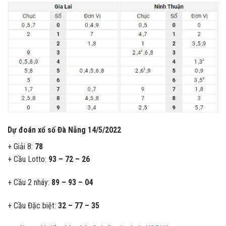
Dự đoán xổ số Đà Nẵng 14/5/2022
+ Giải 8:
78
+ Cầu Lotto:
93 – 72 – 26
+ Cầu 2 nháy:
89 – 93 – 04
+ Cầu Đặc biệt:
32 – 77 – 35