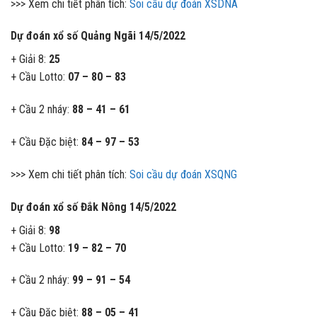
>>> Xem chi tiết phân tích:
Soi cầu dự đoán XSDNA
Dự đoán xổ số Quảng Ngãi 14/5/2022
+ Giải 8:
25
+ Cầu Lotto:
07 – 80 – 83
+ Cầu 2 nháy:
88 – 41 – 61
+ Cầu Đặc biệt:
84 – 97 – 53
>>> Xem chi tiết phân tích:
Soi cầu dự đoán XSQNG
Dự đoán xổ số Đắk Nông 14/5/2022
+ Giải 8:
98
+ Cầu Lotto:
19 – 82 – 70
+ Cầu 2 nháy:
99 – 91 – 54
+ Cầu Đặc biệt:
88 – 05 – 41