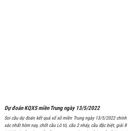
Dự đoán KQXS miền Trung ngày 13/5/2022
Soi cầu dự đoán kết quả xổ số miền Trung ngày 13/5/2022 chính
xác nhất hôm nay, chốt cầu Lô tô, cầu 2 nháy, cầu đặc biệt, giải 8