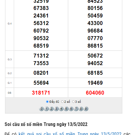
Soi cầu xổ số miền Trung ngày 13/5/2022
Để có
kết quả soi cầu xổ số miền Trung ngày 13/5/2022
các