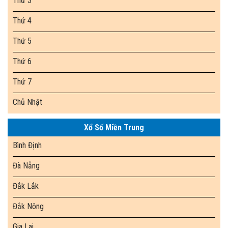
Thứ 3
Thứ 4
Thứ 5
Thứ 6
Thứ 7
Chủ Nhật
Xổ Số Miền Trung
Bình Định
Đà Nẵng
Đắk Lắk
Đắk Nông
Gia Lai