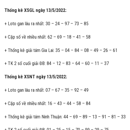
Thống kê XSGL ngày 13/5/2022:
+ Loto gan lâu ra nhất: 30 – 24 – 97 – 73 – 85
+ Cặp số về nhiều nhất: 62 – 69 – 18 – 41 – 58
+ Thống kê giải tám Gia Lai: 35 – 04 – 84 – 08 – 49 – 26 – 61
+ TK 2 số cuối giải ĐB: 84 – 12 – 83 – 64 – 60 – 11 – 37
Thống kê XSNT ngày 13/5/2022:
+ Loto gan lâu ra nhất: 07 – 67 – 35 – 92 – 49
+ Cặp số về nhiều nhất: 16 – 43 – 44 – 58 – 84
+ Thống kê giải tám Ninh Thuận: 44 – 69 – 89 – 13 – 91 – 81 – 33
+ TK 2 số cuối giải ĐB: 01 – 25 – 15 – 70 – 99 – 29 – 75