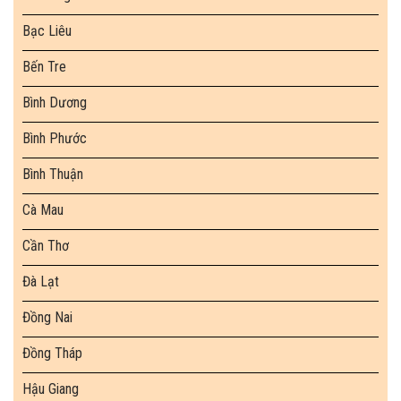
Bạc Liêu
Bến Tre
Bình Dương
Bình Phước
Bình Thuận
Cà Mau
Cần Thơ
Đà Lạt
Đồng Nai
Đồng Tháp
Hậu Giang