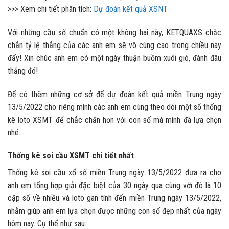
>>> Xem chi tiết phân tích:
Dự đoán kết quả XSNT
Với những cầu số chuẩn có một không hai này, KETQUAXS chắc
chắn tỷ lệ thắng của các anh em sẽ vô cùng cao trong chiều nay
đấy! Xin chúc anh em có một ngày thuận buồm xuôi gió, đánh đâu
thắng đó!
Để có thêm những cơ sở để dự đoán kết quả miền Trung ngày
13/5/2022 cho riêng mình các anh em cùng theo dõi một số thống
kê loto XSMT để chắc chắn hơn với con số mà mình đã lựa chọn
nhé.
Thống kê soi cầu XSMT chi tiết nhất
Thống kê soi cầu xổ số miền Trung ngày 13/5/2022 đưa ra cho
anh em tổng hợp giải đặc biệt của 30 ngày qua cùng với đó là 10
cặp số về nhiều và loto gan tính đến miền Trung ngày 13/5/2022,
nhằm giúp anh em lựa chọn được những con số đẹp nhất của ngày
hôm nay. Cụ thể như sau: