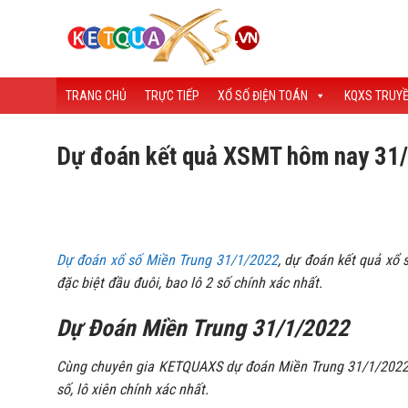
Bỏ
qua
nội
dung
TRANG CHỦ
TRỰC TIẾP
XỔ SỐ ĐIỆN TOÁN
KQXS TRUY
Dự đoán kết quả XSMT hôm nay 31/1
Dự đoán xổ số Miền Trung 31/1/2022
, dự đoán kết quả xổ 
đặc biệt đầu đuôi, bao lô 2 số chính xác nhất.
Dự Đoán Miền Trung 31/1/2022
Cùng chuyên gia KETQUAXS dự đoán Miền Trung 31/1/2022 hôm
số, lô xiên chính xác nhất.