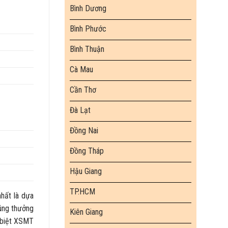
Bình Dương
Bình Phước
Bình Thuận
Cà Mau
Cần Thơ
Đà Lạt
Đồng Nai
Đồng Tháp
Hậu Giang
TP.HCM
hất là dựa
rúng thưởng
Kiên Giang
 biệt XSMT