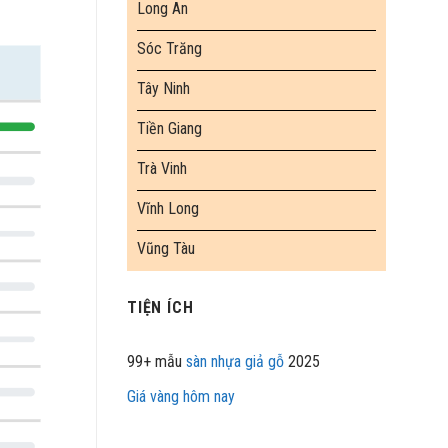
Long An
Sóc Trăng
Tây Ninh
Tiền Giang
Trà Vinh
Vĩnh Long
Vũng Tàu
TIỆN ÍCH
99+ mẫu
sàn nhựa giả gỗ
2025
Giá vàng hôm nay