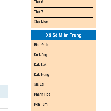
Thứ 6
Thứ 7
Chủ Nhật
Xổ Số Miền Trung
Bình Định
Đà Nẵng
Đắk Lắk
Đắk Nông
Gia Lai
Khánh Hòa
Kon Tum