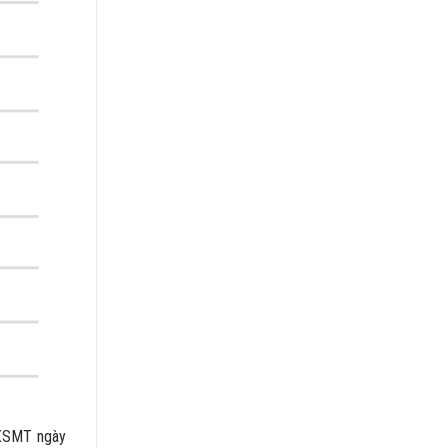
 XSMT ngày