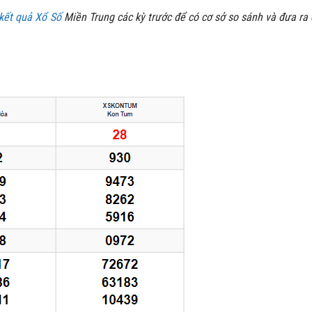
kết quả Xổ Số
Miền Trung các kỳ trước để có cơ sở so sánh và đưa ra 