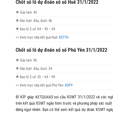
Chốt số lô dự đoán xổ số Huế 31/1/2022
🌟 Giải tám:
43
🌟 Đặc biệt: đầu, đuôi:
46
🌟 Bao lô 2 số:
04 – 95 – 04
=> Xem trực tiếp kết quả Huế:
XSTTH
Chốt số lô dự đoán xổ số Phú Yên 31/1/2022
🌟 Giải tám:
90
🌟 Đặc biệt: đầu, đuôi:
34
🌟 Bao lô 2 số:
35 – 64 – 99
=> Xem trực tiếp kết quả Phú Yên:
XSPY
BÍ KÍP giúp
KETQUAXS
soi cầu XSMT 31/1/2022 và các ngày 
trên kết quả XSMT ngày hôm trước và phương pháp xác suất t
đáng ngạt nhiên. Bạn có thể xem kết quả dự đoán XSMT ng