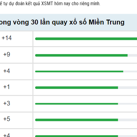
i để tự dự đoán kết quả XSMT hôm nay cho riêng mình.