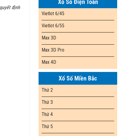
Xổ Số Điện Toán
quyết định
Vietlot 6/45
Vietlot 6/55
Max 3D
Max 3D Pro
Max 4D
Xổ Số Miền Bắc
Thứ 2
Thứ 3
Thứ 4
Thứ 5