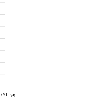
 XSMT ngày