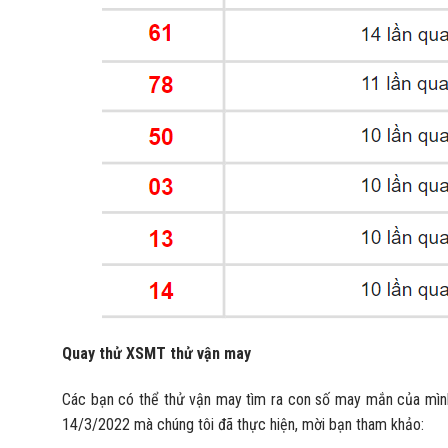
Quay thử XSMT thử vận may
Các bạn có thể thử vận may tìm ra con số may mắn của mìn
14/3/2022 mà chúng tôi đã thực hiện, mời bạn tham khảo: