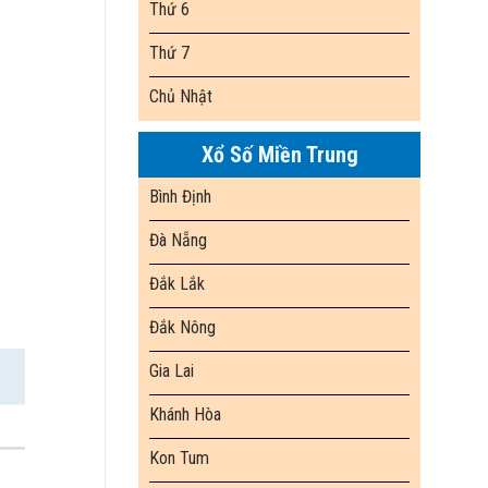
Thứ 6
Thứ 7
Chủ Nhật
Xổ Số Miền Trung
Bình Định
Đà Nẵng
Đắk Lắk
Đắk Nông
Gia Lai
Khánh Hòa
Kon Tum