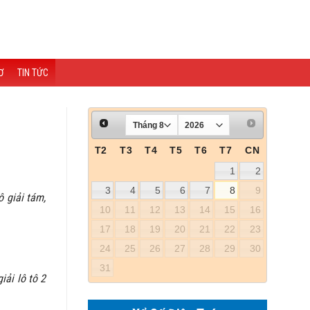
Ơ
TIN TỨC
T2
T3
T4
T5
T6
T7
CN
1
2
3
4
5
6
7
8
9
 giải tám,
10
11
12
13
14
15
16
17
18
19
20
21
22
23
24
25
26
27
28
29
30
31
ải lô tô 2