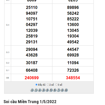
Soi cầu Miền Trung 1/5/2022