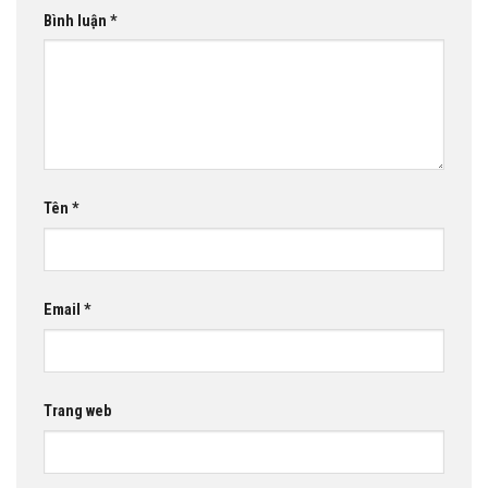
Bình luận
*
Tên
*
Email
*
Trang web