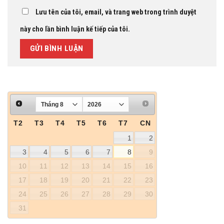
Lưu tên của tôi, email, và trang web trong trình duyệt
này cho lần bình luận kế tiếp của tôi.
T2
T3
T4
T5
T6
T7
CN
1
2
3
4
5
6
7
8
9
10
11
12
13
14
15
16
17
18
19
20
21
22
23
24
25
26
27
28
29
30
31