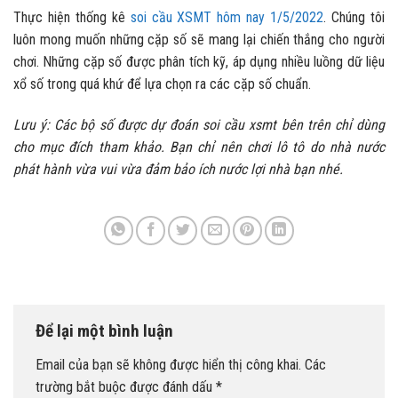
Thực hiện thống kê
soi cầu XSMT hôm nay 1/5/2022
. Chúng tôi
luôn mong muốn những cặp số sẽ mang lại chiến thắng cho người
chơi. Những cặp số được phân tích kỹ, áp dụng nhiều luồng dữ liệu
xổ số trong quá khứ để lựa chọn ra các cặp số chuẩn.
Lưu ý: Các bộ số được dự đoán soi cầu xsmt bên trên chỉ dùng
cho mục đích tham khảo. Bạn chỉ nên chơi lô tô do nhà nước
phát hành vừa vui vừa đảm bảo ích nước lợi nhà bạn nhé.
Để lại một bình luận
Email của bạn sẽ không được hiển thị công khai.
Các
trường bắt buộc được đánh dấu
*