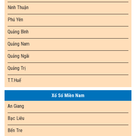
Ninh Thuận
Phú Yên
Quảng Bình
Quảng Nam
Quảng Ngãi
Quảng Trị
T.T.Huế
Xổ Số Miền Nam
An Giang
Bạc Liêu
Bến Tre