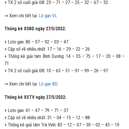
+ TK 2 số cuối giải ĐB: 23 – 71 – 27 – 25 – 32 – 67 – 32
⇒ Xem chi tiết tại:
Lô gan VL
Thống kê XSBD ngày 27/5/2022:
+ Loto gan: 80 – 07 – 92 – 03 – 47
+ Cặp số về nhiều nhất: 17 – 16 – 29 – 22 – 26
+ Thống kê giải tám Bình Dương: 14 – 35 – 75 – 17 – 20 – 08 –
71
+ TK 2 số cuối giải ĐB: 10 – 63 – 51 – 91 – 99 – 26 – 97
⇒ Xem chi tiết tại:
Lô gan BD
Thống kê XSTV ngày 27/5/2022:
+ Loto gan: 41 – 47 – 79 – 71 – 37
+ Cặp số về nhiều nhất: 31 – 04 – 15 – 12 – 88
+ Thống kê giải tám Trà Vinh: 83 – 12 – 07 – 30 – 02 – 45 – 19