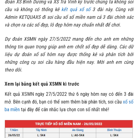
đoán XS Bình Dương và XS Trà Vinh kỳ trước chúng ta không soi
cầu và không có thống kê
kết quả xổ số
3 đài này. Cùng với
Admin KETQUAXS đi soi cầu xổ số miền nam cả 3 đài chính xác
và chọn ra các số đẹp, lô đẹp hôm nay chuẩn nhất để chơi.
Dự đoán XSMN ngày 27/5/2022 mang đến cho anh em những
thông tin quan trọng giúp anh em chốt số đẹp dễ dàng. Các dữ
liệu dự đoán xổ số hôm nay được thống kê và phân tích bởi
những công cụ soi cầu hàng đầu hiện nay. Mời anh em cùng
theo dõi.
Xem lại bảng kết quả XSMN kì trước
Kết quả XSMN ngày 27/5/2022 thứ 6 ngày hôm nay có đến 3 đài
mở. Bên cạnh đó, bạn có thể xem thêm bài phân tích, soi cầu
xổ số
ba miền
tại đây để cân nhắc lựa chọn con số nhất nhé!