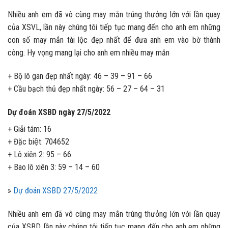
Nhiều anh em đã vô cùng may mắn trúng thưởng lớn với lần quay
của XSVL, lần này chúng tôi tiếp tục mang đến cho anh em những
con số may mắn tài lộc đẹp nhất để đưa anh em vào bờ thành
công. Hy vọng mang lại cho anh em nhiều may mắn
+ Bộ lô gan đẹp nhất ngày: 46 – 39 – 91 – 66
+ Cầu bạch thủ đẹp nhất ngày: 56 – 27 – 64 – 31
Dự đoán XSBD ngày 27/5/2022
+ Giải tám: 16
+ Đặc biệt: 704652
+ Lô xiên 2: 95 – 66
+ Bao lô xiên 3: 59 – 14 – 60
»
Dự đoán XSBD 27/5/2022
Nhiều anh em đã vô cùng may mắn trúng thưởng lớn với lần quay
của XSBD, lần này chúng tôi tiếp tục mang đến cho anh em những