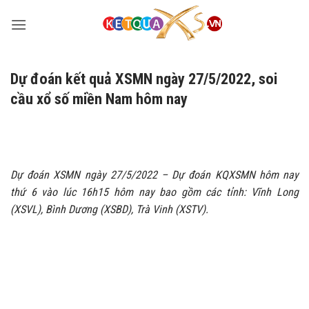
Bỏ
qua
nội
dung
Dự đoán kết quả XSMN ngày 27/5/2022, soi
cầu xổ số miền Nam hôm nay
Dự đoán XSMN ngày 27/5/2022 – Dự đoán KQXSMN hôm nay
thứ 6 vào lúc 16h15 hôm nay bao gồm các tỉnh: Vĩnh Long
(XSVL), Bình Dương (XSBD), Trà Vinh (XSTV).