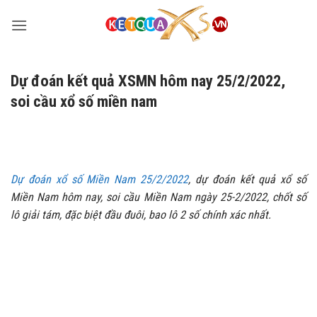
Bỏ
qua
nội
dung
Dự đoán kết quả XSMN hôm nay 25/2/2022,
soi cầu xổ số miền nam
Dự đoán xổ số Miền Nam 25/2/2022
, dự đoán kết quả xổ số
Miền Nam hôm nay, soi cầu Miền Nam ngày 25-2/2022, chốt số
lô giải tám, đặc biệt đầu đuôi, bao lô 2 số chính xác nhất.