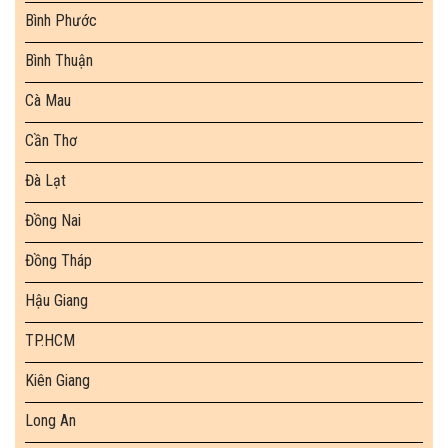
Bình Phước
Bình Thuận
Cà Mau
Cần Thơ
Đà Lạt
Đồng Nai
Đồng Tháp
Hậu Giang
TP.HCM
Kiên Giang
Long An