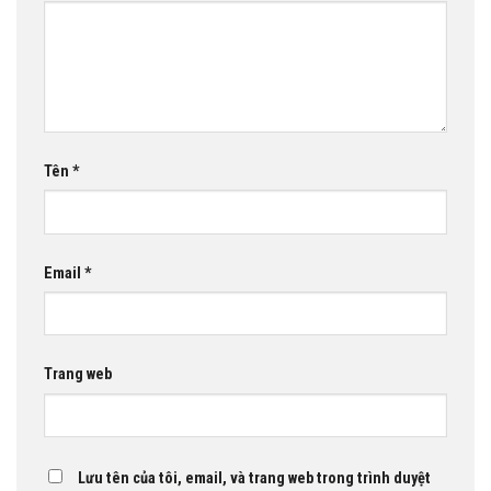
Tên
*
Email
*
Trang web
Lưu tên của tôi, email, và trang web trong trình duyệt