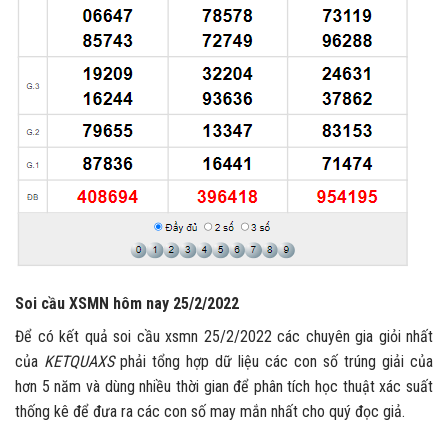
Soi cầu XSMN hôm nay 25/2/2022
Để có kết quả soi cầu xsmn 25/2/2022 các chuyên gia giỏi nhất
của
KETQUAXS
phải tổng hợp dữ liệu các con số trúng giải của
hơn 5 năm và dùng nhiều thời gian để phân tích học thuật xác suất
thống kê để đưa ra các con số may mắn nhất cho quý đọc giả.