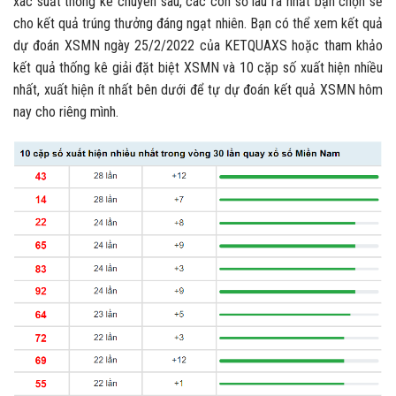
xác suất thống kê chuyên sâu, các con số lâu ra nhất bạn chọn sẽ
cho kết quả trúng thưởng đáng ngạt nhiên. Bạn có thể xem kết quả
dự đoán XSMN ngày 25/2/2022 của KETQUAXS hoặc tham khảo
kết quả thống kê giải đặt biệt XSMN và 10 cặp số xuất hiện nhiều
nhất, xuất hiện ít nhất bên dưới để tự dự đoán kết quả XSMN hôm
nay cho riêng mình.