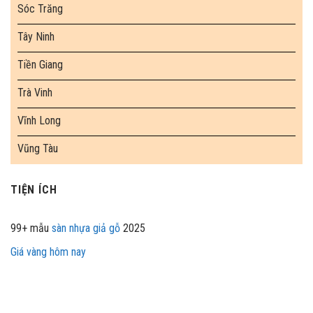
Sóc Trăng
Tây Ninh
Tiền Giang
Trà Vinh
Vĩnh Long
Vũng Tàu
TIỆN ÍCH
99+ mẫu
sàn nhựa giả gỗ
2025
Giá vàng hôm nay