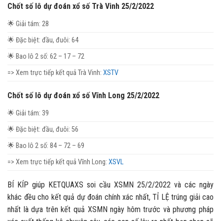
Chốt số lô dự đoán xổ số Trà Vinh 25/2/2022
🌟 Giải tám:
28
🌟 Đặc biệt: đầu, đuôi:
64
🌟 Bao lô 2 số:
62 – 17 – 72
=> Xem trực tiếp kết quả Trà Vinh:
XSTV
Chốt số lô dự đoán xổ số Vĩnh Long 25/2/2022
🌟 Giải tám:
39
🌟 Đặc biệt: đầu, đuôi:
56
🌟 Bao lô 2 số:
84 – 72 – 69
=> Xem trực tiếp kết quả Vĩnh Long:
XSVL
BÍ KÍP giúp KETQUAXS soi cầu XSMN 25/2/2022 và các ngày
khác đều cho kết quả dự đoán chính xác nhất, TỈ LỆ trúng giải cao
nhất là dựa trên kết quả XSMN ngày hôm trước và phương pháp