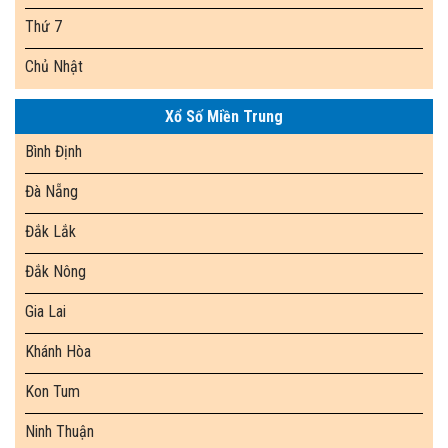
Thứ 7
Chủ Nhật
Xổ Số Miền Trung
Bình Định
Đà Nẵng
Đắk Lắk
Đắk Nông
Gia Lai
Khánh Hòa
Kon Tum
Ninh Thuận