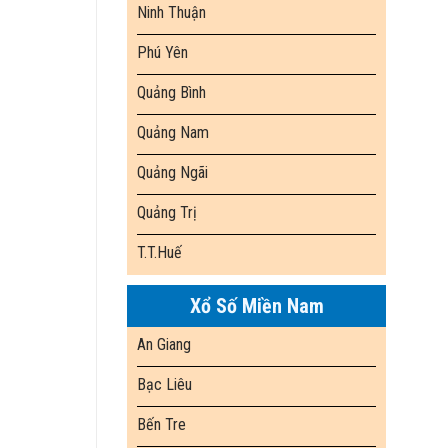
Ninh Thuận
Phú Yên
Quảng Bình
Quảng Nam
Quảng Ngãi
Quảng Trị
T.T.Huế
Xổ Số Miền Nam
An Giang
Bạc Liêu
Bến Tre