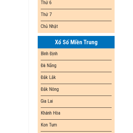
Thứ 6
Thứ 7
Chủ Nhật
Xổ Số Miền Trung
Bình Định
Đà Nẵng
Đắk Lắk
Đắk Nông
Gia Lai
Khánh Hòa
Kon Tum