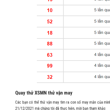
Quay thử XSMN thử vận may
Các bạn có thể thử vận may tìm ra con số may mắn của mìn
21/12/2021 mà chúng tôi đã thực hiện, mời bạn tham khảo: