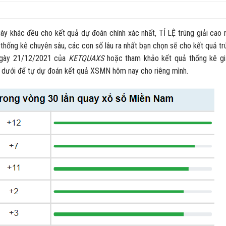
 khác đều cho kết quả dự đoán chính xác nhất, TỈ LỆ trúng giải cao n
hống kê chuyên sâu, các con số lâu ra nhất bạn chọn sẽ cho kết quả t
ngày 21/12/2021 của
KETQUAXS
hoặc tham khảo kết quả thống kê giả
ên dưới để tự dự đoán kết quả XSMN hôm nay cho riêng mình.