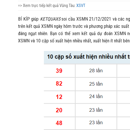
=> Xem trực tiếp kết quả Vũng Tàu:
XSVT
BÍ KÍP giúp
KETQUAXS
soi cầu XSMN 21/12/2021 và các ngày
trên kết quả XSMN ngày hôm trước và phương pháp xác suất t
đáng ngạt nhiên. Bạn có thể xem kết quả dự đoán XSMN 
XSMN và 10 cặp số xuất hiện nhiều nhất, xuất hiện ít nhất b