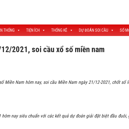
ỀN THỐNG
TIỆN ÍCH
THỐNG KÊ
DỰ ĐOÁN SOI CẦU
SỐ M
12/2021, soi cầu xổ số miền nam
 số Miền Nam hôm nay, soi cầu Miền Nam ngày 21/12-2021, chốt số lô
 nay siêu chuẩn với các kết quả dự đoán giải đặt biệt đầu đuôi, gi