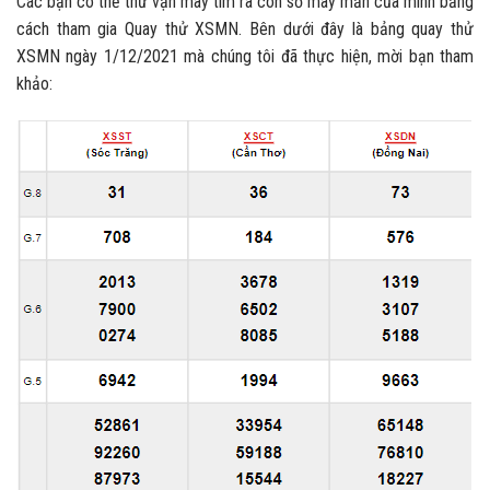
Các bạn có thể thử vận may tìm ra con số may mắn của mình bằng
cách tham gia Quay thử XSMN. Bên dưới đây là bảng quay thử
XSMN ngày 1/12/2021 mà chúng tôi đã thực hiện, mời bạn tham
khảo: