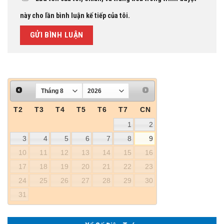
này cho lần bình luận kế tiếp của tôi.
T2
T3
T4
T5
T6
T7
CN
1
2
3
4
5
6
7
8
9
10
11
12
13
14
15
16
17
18
19
20
21
22
23
24
25
26
27
28
29
30
31