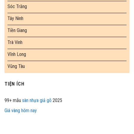
Sóc Trăng
Tây Ninh
Tiền Giang
Trà Vinh
Vĩnh Long
Vũng Tàu
TIỆN ÍCH
99+ mẫu
sàn nhựa giả gỗ
2025
Giá vàng hôm nay