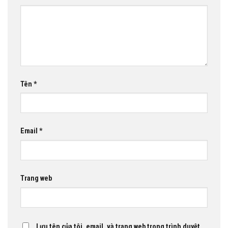
Tên
*
Email
*
Trang web
Lưu tên của tôi, email, và trang web trong trình duyệt