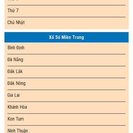
Thứ 7
Chủ Nhật
Xổ Số Miền Trung
Bình Định
Đà Nẵng
Đắk Lắk
Đắk Nông
Gia Lai
Khánh Hòa
Kon Tum
Ninh Thuận