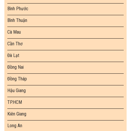
Bình Phước
Bình Thuận
Cà Mau
Cần Thơ
Đà Lạt
Đồng Nai
Đồng Tháp
Hậu Giang
TP.HCM
Kiên Giang
Long An