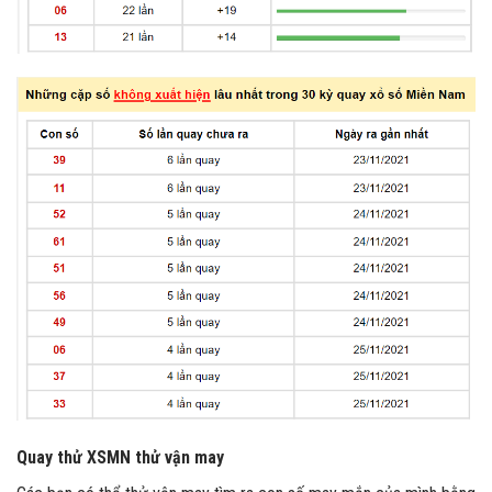
Quay thử XSMN thử vận may