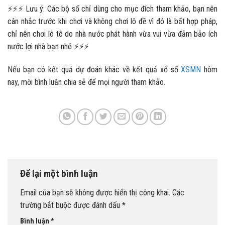
⚡⚡⚡ Lưu ý: Các bộ số chỉ dùng cho mục đích tham khảo, bạn nên
cân nhắc trước khi chơi và không chơi lô đề vì đó là bất hợp pháp,
chỉ nên chơi lô tô do nhà nước phát hành vừa vui vừa đảm bảo ích
nước lợi nhà bạn nhé ⚡⚡⚡
Nếu bạn có kết quả dự đoán khác về kết quả xổ số
XSMN
hôm
nay, mời bình luận chia sẻ để mọi người tham khảo.
Để lại một bình luận
Email của bạn sẽ không được hiển thị công khai.
Các
trường bắt buộc được đánh dấu
*
Bình luận
*