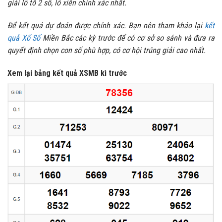
giải lô tô 2 số, lô xiên chính xác nhất.
Để kết quả dự đoán được chính xác. Bạn nên tham khảo lại
kết
quả Xổ Số
Miền Bắc các kỳ trước để có cơ sở so sánh và đưa ra
quyết định chọn con số phù hợp, có cơ hội trúng giải cao nhất.
Xem lại bảng kết quả XSMB kì trước