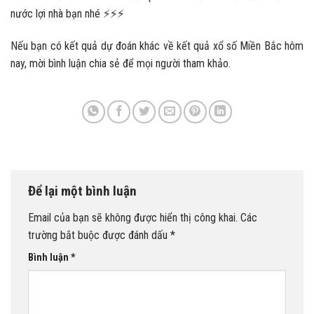
nước lợi nhà bạn nhé ⚡⚡⚡
Nếu bạn có kết quả dự đoán khác về kết quả xổ số Miền Bắc hôm
nay, mời bình luận chia sẻ để mọi người tham khảo.
Để lại một bình luận
Email của bạn sẽ không được hiển thị công khai.
Các
trường bắt buộc được đánh dấu
*
Bình luận
*