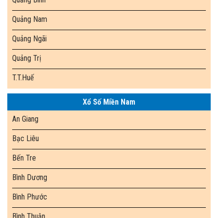
Quảng Nam
Quảng Ngãi
Quảng Trị
T.T.Huế
Xổ Số Miền Nam
An Giang
Bạc Liêu
Bến Tre
Bình Dương
Bình Phước
Bình Thuận