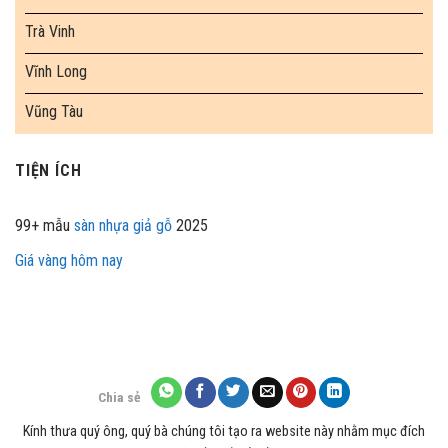
Trà Vinh
Vĩnh Long
Vũng Tàu
TIỆN ÍCH
99+ mẫu
sàn nhựa giả gỗ
2025
Giá vàng hôm nay
Chia sẻ
Kính thưa quý ông, quý bà chúng tôi tạo ra website này nhằm mục đích