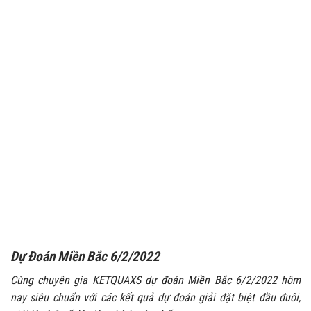
Dự Đoán Miền Bắc 6/2/2022
Cùng chuyên gia KETQUAXS dự đoán Miền Bắc 6/2/2022 hôm
nay siêu chuẩn với các kết quả dự đoán giải đặt biệt đầu đuôi,