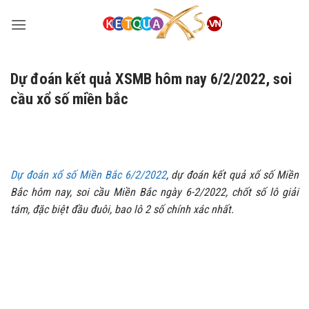
Bỏ
qua
nội
dung
Dự đoán kết quả XSMB hôm nay 6/2/2022, soi
cầu xổ số miền bắc
Dự đoán xổ số Miền Bắc 6/2/2022
, dự đoán kết quả xổ số Miền
Bắc hôm nay, soi cầu Miền Bắc ngày 6-2/2022, chốt số lô giải
tám, đặc biệt đầu đuôi, bao lô 2 số chính xác nhất.