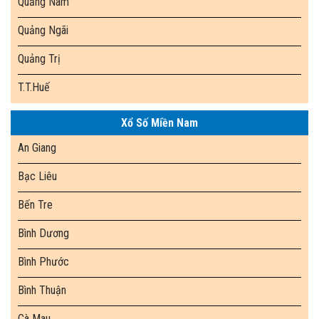
Quảng Nam
Quảng Ngãi
Quảng Trị
T.T.Huế
Xổ Số Miền Nam
An Giang
Bạc Liêu
Bến Tre
Bình Dương
Bình Phước
Bình Thuận
Cà Mau