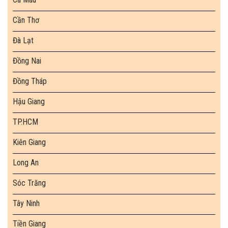
Cần Thơ
Đà Lạt
Đồng Nai
Đồng Tháp
Hậu Giang
TP.HCM
Kiên Giang
Long An
Sóc Trăng
Tây Ninh
Tiền Giang