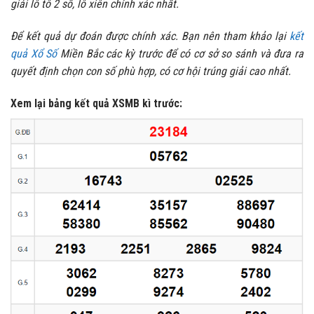
giải lô tô 2 số, lô xiên chính xác nhất.
Để kết quả dự đoán được chính xác. Bạn nên tham khảo lại
kết
quả Xổ Số
Miền Bắc các kỳ trước để có cơ sở so sánh và đưa ra
quyết định chọn con số phù hợp, có cơ hội trúng giải cao nhất.
Xem lại bảng kết quả XSMB kì trước: