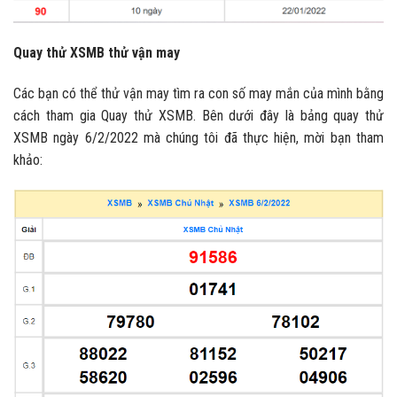
Quay thử XSMB thử vận may
Các bạn có thể thử vận may tìm ra con số may mắn của mình bằng
cách tham gia Quay thử XSMB. Bên dưới đây là bảng quay thử
XSMB ngày 6/2/2022 mà chúng tôi đã thực hiện, mời bạn tham
khảo: