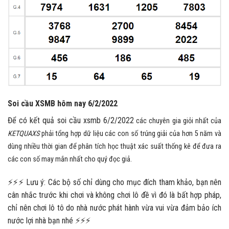
Soi cầu XSMB hôm nay 6/2/2022
Để có kết quả soi cầu xsmb 6/2/2022
các chuyên gia giỏi nhất của
KETQUAXS
phải tổng hợp dữ liệu các con số trúng giải của hơn 5 năm và
dùng nhiều thời gian để phân tích học thuật xác suất thống kê để đưa ra
các con số may mắn nhất cho quý đọc giả.
⚡⚡⚡ Lưu ý: Các bộ số chỉ dùng cho mục đích tham khảo, bạn nên
cân nhắc trước khi chơi và không chơi lô đề vì đó là bất hợp pháp,
chỉ nên chơi lô tô do nhà nước phát hành vừa vui vừa đảm bảo ích
nước lợi nhà bạn nhé ⚡⚡⚡