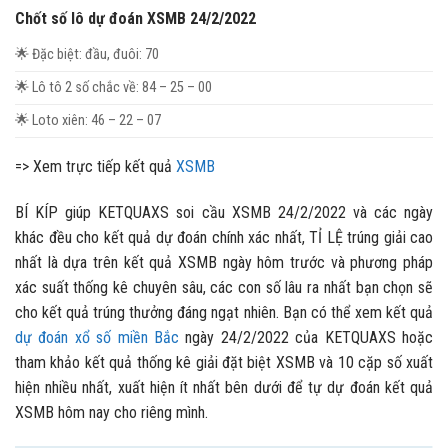
Chốt số lô dự đoán XSMB 24/2/2022
🌟 Đặc biệt: đầu, đuôi:
70
🌟 Lô tô 2 số chắc về:
84 – 25 – 00
🌟 Loto xiên:
46 – 22 – 07
=> Xem trực tiếp kết quả
XSMB
BÍ KÍP giúp KETQUAXS soi cầu XSMB 24/2/2022 và các ngày
khác đều cho kết quả dự đoán chính xác nhất, TỈ LỆ trúng giải cao
nhất là dựa trên kết quả XSMB ngày hôm trước và phương pháp
xác suất thống kê chuyên sâu, các con số lâu ra nhất bạn chọn sẽ
cho kết quả trúng thưởng đáng ngạt nhiên. Bạn có thể xem kết quả
dự đoán xổ số miền Bắc
ngày 24/2/2022 của KETQUAXS hoặc
tham khảo kết quả thống kê giải đặt biệt XSMB và 10 cặp số xuất
hiện nhiều nhất, xuất hiện ít nhất bên dưới để tự dự đoán kết quả
XSMB hôm nay cho riêng mình.