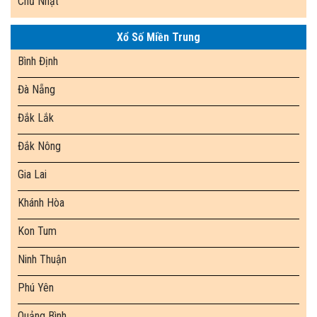
Chủ Nhật
Xổ Số Miền Trung
Bình Định
Đà Nẵng
Đắk Lắk
Đắk Nông
Gia Lai
Khánh Hòa
Kon Tum
Ninh Thuận
Phú Yên
Quảng Bình