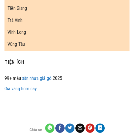
Tiền Giang
Trà Vinh
Vĩnh Long
Vũng Tàu
TIỆN ÍCH
99+ mẫu
sàn nhựa giả gỗ
2025
Giá vàng hôm nay
Chia sẻ