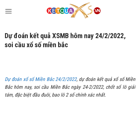
Bỏ
qua
nội
dung
Dự đoán kết quả XSMB hôm nay 24/2/2022,
soi cầu xổ số miền bắc
Dự đoán xổ số Miền Bắc 24/2/2022
, dự đoán kết quả xổ số Miền
Bắc hôm nay, soi cầu Miền Bắc ngày 24-2/2022, chốt số lô giải
tám, đặc biệt đầu đuôi, bao lô 2 số chính xác nhất.