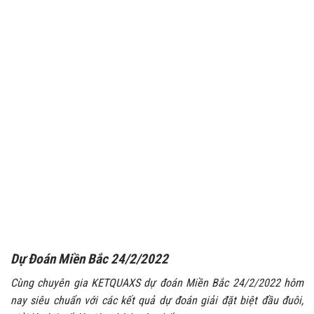
Dự Đoán Miền Bắc 24/2/2022
Cùng chuyên gia KETQUAXS dự đoán Miền Bắc 24/2/2022 hôm
nay siêu chuẩn với các kết quả dự đoán giải đặt biệt đầu đuôi,