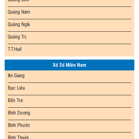
Quảng Nam
Quảng Ngãi
Quảng Trị
T.T.Huế
Xổ Số Miền Nam
An Giang
Bạc Liêu
Bến Tre
Bình Dương
Bình Phước
Bình Thuận