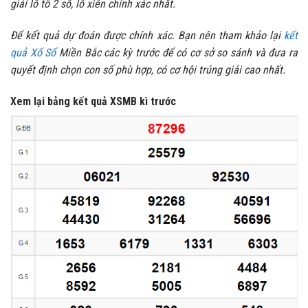
giải lô tô 2 số, lô xiên chính xác nhất.
Để kết quả dự đoán được chính xác. Bạn nên tham khảo lại
kết
quả Xổ Số
Miền Bắc các kỳ trước để có cơ sở so sánh và đưa ra
quyết định chọn con số phù hợp, có cơ hội trúng giải cao nhất.
Xem lại bảng kết quả XSMB kì trước