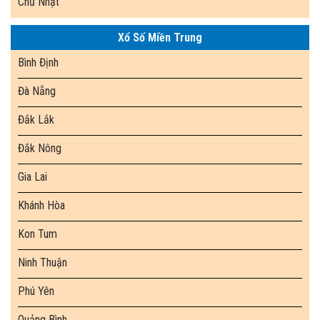
Chủ Nhật
Xổ Số Miền Trung
Bình Định
Đà Nẵng
Đắk Lắk
Đắk Nông
Gia Lai
Khánh Hòa
Kon Tum
Ninh Thuận
Phú Yên
Quảng Bình