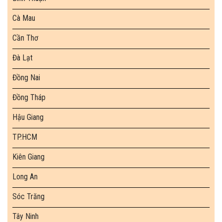
Cà Mau
Cần Thơ
Đà Lạt
Đồng Nai
Đồng Tháp
Hậu Giang
TP.HCM
Kiên Giang
Long An
Sóc Trăng
Tây Ninh