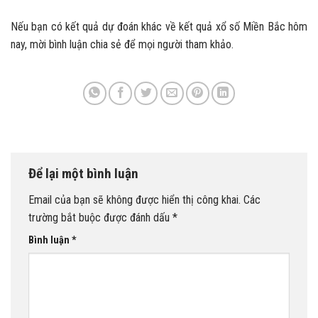
Nếu bạn có kết quả dự đoán khác về kết quả xổ số Miền Bắc hôm
nay, mời bình luận chia sẻ để mọi người tham khảo.
Để lại một bình luận
Email của bạn sẽ không được hiển thị công khai.
Các
trường bắt buộc được đánh dấu
*
Bình luận
*