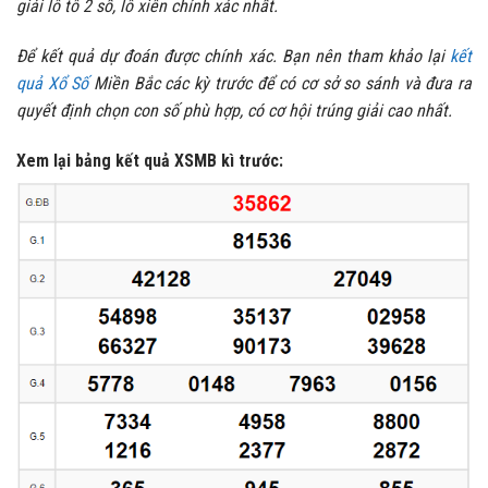
giải lô tô 2 số, lô xiên chính xác nhất.
Để kết quả dự đoán được chính xác. Bạn nên tham khảo lại
kết
quả Xổ Số
Miền Bắc các kỳ trước để có cơ sở so sánh và đưa ra
quyết định chọn con số phù hợp, có cơ hội trúng giải cao nhất.
Xem lại bảng kết quả XSMB kì trước: