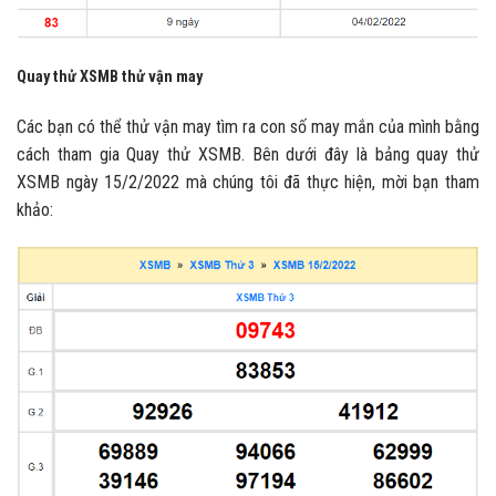
Quay thử XSMB thử vận may
Các bạn có thể thử vận may tìm ra con số may mắn của mình bằng
cách tham gia Quay thử XSMB. Bên dưới đây là bảng quay thử
XSMB ngày 15/2/2022 mà chúng tôi đã thực hiện, mời bạn tham
khảo: