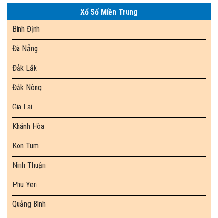
Xổ Số Miền Trung
Bình Định
Đà Nẵng
Đắk Lắk
Đắk Nông
Gia Lai
Khánh Hòa
Kon Tum
Ninh Thuận
Phú Yên
Quảng Bình