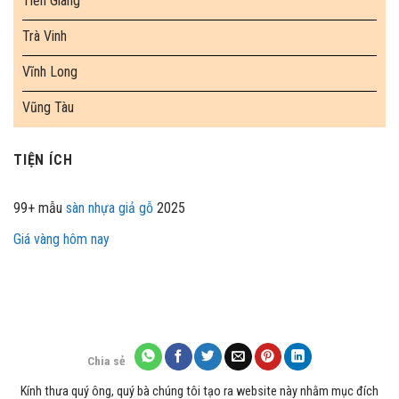
Tiền Giang
Trà Vinh
Vĩnh Long
Vũng Tàu
TIỆN ÍCH
99+ mẫu
sàn nhựa giả gỗ
2025
Giá vàng hôm nay
Chia sẻ
Kính thưa quý ông, quý bà chúng tôi tạo ra website này nhằm mục đích