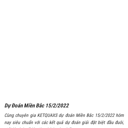
Dự Đoán Miền Bắc 15/2/2022
Cùng chuyên gia KETQUAXS dự đoán Miền Bắc 15/2/2022 hôm
nay siêu chuẩn với các kết quả dự đoán giải đặt biệt đầu đuôi,