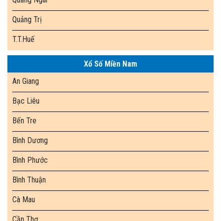
Quảng Trị
T.T.Huế
Xổ Số Miền Nam
An Giang
Bạc Liêu
Bến Tre
Bình Dương
Bình Phước
Bình Thuận
Cà Mau
Cần Thơ