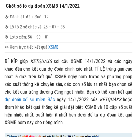
Chốt số lô dự đoán XSMB 14/1/2022
🌟 Đặc biệt: đầu, đuôi:
12
🌟 Lô tô 2 số chắc về:
25 – 07 – 35
🌟 Loto xiên:
56 – 99 – 01
=> Xem trực tiếp kết quả
XSMB
BÍ KÍP giúp
KETQUAXS
soi cầu XSMB 14/1/2022 và các ngày
khác đều cho kết quả dự đoán chính xác nhất, TỈ LỆ trúng giải cao
nhất là dựa trên kết quả XSMB ngày hôm trước và phương pháp
xác suất thống kê chuyên sâu, các con số lâu ra nhất bạn chọn sẽ
cho kết quả trúng thưởng đáng ngạt nhiên. Bạn có thể xem kết quả
dự đoán xổ số miền Bắc
ngày 14/1/2022 của
KETQUAXS
hoặc
tham khảo kết quả thống kê giải đặt biệt XSMB và 10 cặp số xuất
hiện nhiều nhất, xuất hiện ít nhất bên dưới để tự dự đoán kết quả
XSMB hôm nay cho riêng mình.