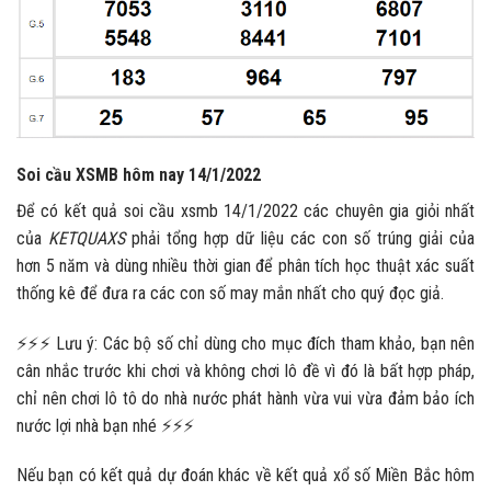
Soi cầu XSMB hôm nay 14/1/2022
Để có kết quả soi cầu xsmb 14/1/2022 các chuyên gia giỏi nhất
của
KETQUAXS
phải tổng hợp dữ liệu các con số trúng giải của
hơn 5 năm và dùng nhiều thời gian để phân tích học thuật xác suất
thống kê để đưa ra các con số may mắn nhất cho quý đọc giả.
⚡⚡⚡ Lưu ý: Các bộ số chỉ dùng cho mục đích tham khảo, bạn nên
cân nhắc trước khi chơi và không chơi lô đề vì đó là bất hợp pháp,
chỉ nên chơi lô tô do nhà nước phát hành vừa vui vừa đảm bảo ích
nước lợi nhà bạn nhé ⚡⚡⚡
Nếu bạn có kết quả dự đoán khác về kết quả xổ số Miền Bắc hôm