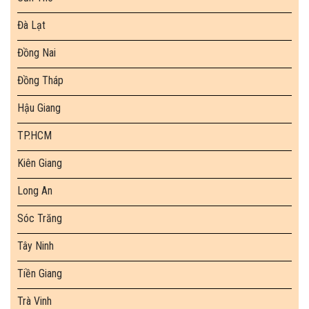
Đà Lạt
Đồng Nai
Đồng Tháp
Hậu Giang
TP.HCM
Kiên Giang
Long An
Sóc Trăng
Tây Ninh
Tiền Giang
Trà Vinh