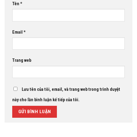
Tên
*
Email
*
Trang web
Lưu tên của tôi, email, và trang web trong trình duyệt
này cho lần bình luận kế tiếp của tôi.