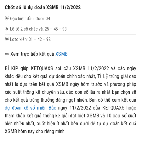
Chốt số lô dự đoán XSMB 11/2/2022
🌟 Đặc biệt: đầu, đuôi:
04
🌟 Lô tô 2 số chắc về:
25 – 45 – 93
🌟 Loto xiên:
31 – 42 – 92
=> Xem trực tiếp kết quả
XSMB
BÍ KÍP giúp KETQUAXS soi cầu XSMB 11/2/2022 và các ngày
khác đều cho kết quả dự đoán chính xác nhất, TỈ LỆ trúng giải cao
nhất là dựa trên kết quả XSMB ngày hôm trước và phương pháp
xác suất thống kê chuyên sâu, các con số lâu ra nhất bạn chọn sẽ
cho kết quả trúng thưởng đáng ngạt nhiên. Bạn có thể xem kết quả
dự đoán xổ số miền Bắc
ngày 11/2/2022 của KETQUAXS hoặc
tham khảo kết quả thống kê giải đặt biệt XSMB và 10 cặp số xuất
hiện nhiều nhất, xuất hiện ít nhất bên dưới để tự dự đoán kết quả
XSMB hôm nay cho riêng mình.