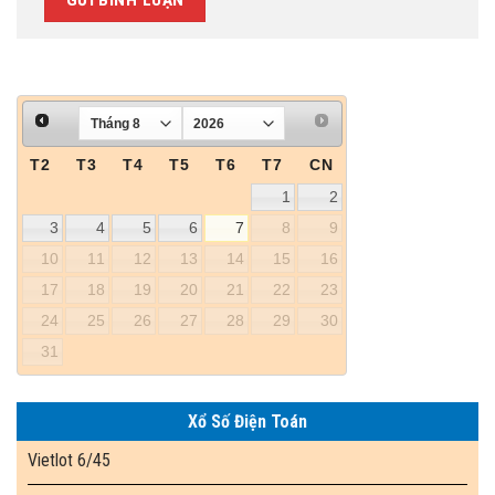
T2
T3
T4
T5
T6
T7
CN
1
2
3
4
5
6
7
8
9
10
11
12
13
14
15
16
17
18
19
20
21
22
23
24
25
26
27
28
29
30
31
Xổ Số Điện Toán
Vietlot 6/45