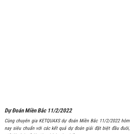
Dự Đoán Miền Bắc 11/2/2022
Cùng chuyên gia KETQUAXS dự đoán Miền Bắc 11/2/2022 hôm
nay siêu chuẩn với các kết quả dự đoán giải đặt biệt đầu đuôi,