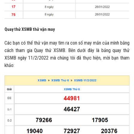
Quay thử XSMB thử vận may
Các bạn có thể thử vận may tìm ra con số may mắn của mình bằng
cách tham gia Quay thử XSMB. Bên dưới đây là bảng quay thử
XSMB ngày 11/2/2022 mà chúng tôi đã thực hiện, mời bạn tham
khảo: