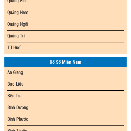
Quảng Bình
Quảng Nam
Quảng Ngãi
Quảng Trị
T.T.Huế
Xổ Số Miền Nam
An Giang
Bạc Liêu
Bến Tre
Bình Dương
Bình Phước
Bình Thuận