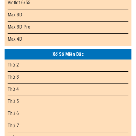
Vietlot 6/55
Max 3D
Max 3D Pro
Max 4D
Xổ Số Miền Bắc
Thứ 2
Thứ 3
Thứ 4
Thứ 5
Thứ 6
Thứ 7