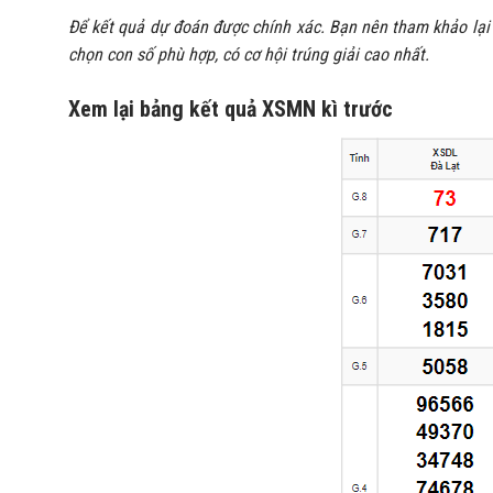
Để kết quả dự đoán được chính xác. Bạn nên tham khảo lạ
chọn con số phù hợp, có cơ hội trúng giải cao nhất.
Xem lại bảng kết quả XSMN kì trước