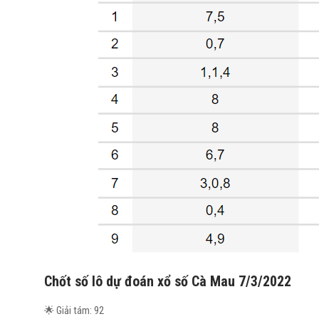
Chốt số lô dự đoán xổ số Cà Mau 7/3/2022
🌟 Giải tám:
92