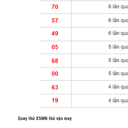
Quay thử XSMN thử vận may