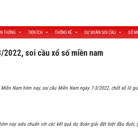
ỀN THỐNG
TIỆN ÍCH
THỐNG KÊ
DỰ ĐOÁN SOI CẦU
SỐ M
/2022, soi cầu xổ số miền nam
ố Miền Nam hôm nay, soi cầu Miền Nam ngày 7-3/2022, chốt số lô giả
nay siêu chuẩn với các kết quả dự đoán giải đặt biệt đầu đuôi, gi