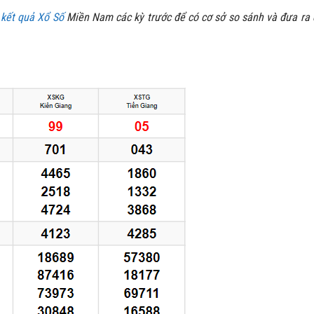
i
kết quả Xổ Số
Miền Nam các kỳ trước để có cơ sở so sánh và đưa ra 