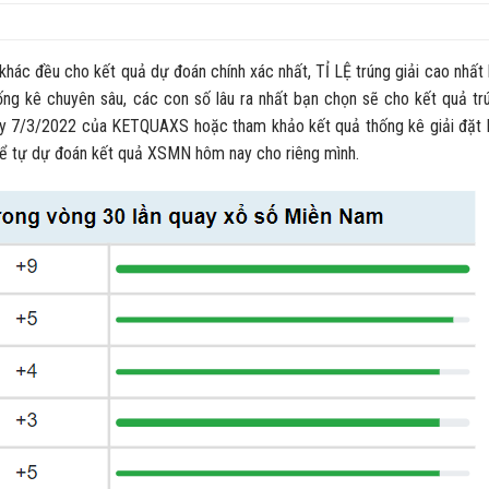
c đều cho kết quả dự đoán chính xác nhất, TỈ LỆ trúng giải cao nhất 
g kê chuyên sâu, các con số lâu ra nhất bạn chọn sẽ cho kết quả tr
ày 7/3/2022 của KETQUAXS hoặc tham khảo kết quả thống kê giải đặt
i để tự dự đoán kết quả XSMN hôm nay cho riêng mình.