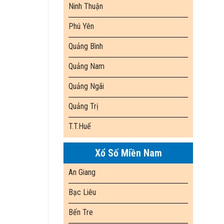
Ninh Thuận
Phú Yên
Quảng Bình
Quảng Nam
Quảng Ngãi
Quảng Trị
T.T.Huế
Xổ Số Miền Nam
An Giang
Bạc Liêu
Bến Tre